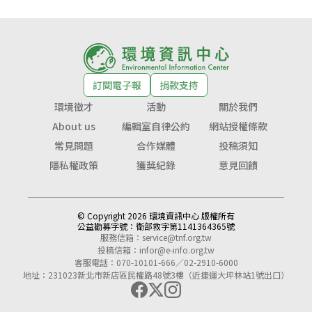
訂閱電子報
捐款支持
環境徵才
活動
關於我們
About us
編輯室自律公約
網站授權條款
常見問題
合作媒體
投稿須知
隱私權政策
獲獎紀錄
意見回饋
© Copyright 2026 環境資訊中心 版權所有
公益勸募字號：
衛部救字第1141364365號
服務信箱：
service@tnf.org.tw
投稿信箱：
infor@e-info.org.tw
客服電話：070-10101-666／02-2910-6000
地址：231023新北市新店區民權路48號3樓（近捷運大坪林站1號出口）