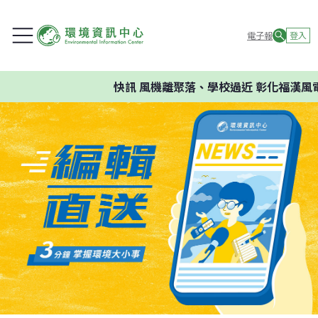
電子報
登入
快訊
風機離聚落、學校過近 彰化福漢風電