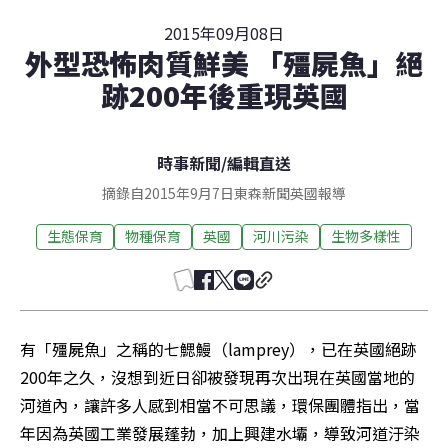
2015年09月08日
外型恐怖肉質鮮美 「殭屍魚」絕
跡200年後重現英國
時事新聞
/
編輯直送
摘錄自2015年9月7日東森新聞英國報導
生態保育
物種保育
英國
河川污染
生物多樣性
有「殭屍魚」之稱的七鰓鰻（lamprey），已在英國絕跡
200年之久，沒想到近日卻被發現再次出現在英國當地的
河道內，讓許多人感到相當不可思議，環保團體指出，當
年因為英國工業發展蓬勃，加上興建水壩，導致河道汙染