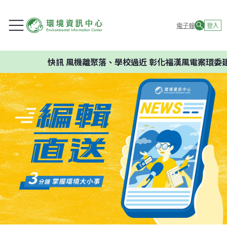
電子報
登入
快訊
風機離聚落、學校過近 彰化福漢風電案環委建