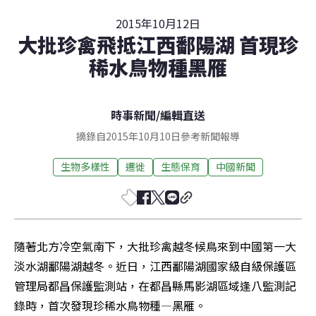
2015年10月12日
大批珍禽飛抵江西鄱陽湖 首現珍
稀水鳥物種黑雁
時事新聞
/
編輯直送
摘錄自2015年10月10日參考新聞報導
生物多樣性
遷徙
生態保育
中國新聞
隨著北方冷空氣南下，大批珍禽越冬候鳥來到中國第一大
淡水湖鄱陽湖越冬。近日，江西鄱陽湖國家級自級保護區
管理局都昌保護監測站，在都昌縣馬影湖區域逢八監測記
錄時，首次發現珍稀水鳥物種—黑雁。