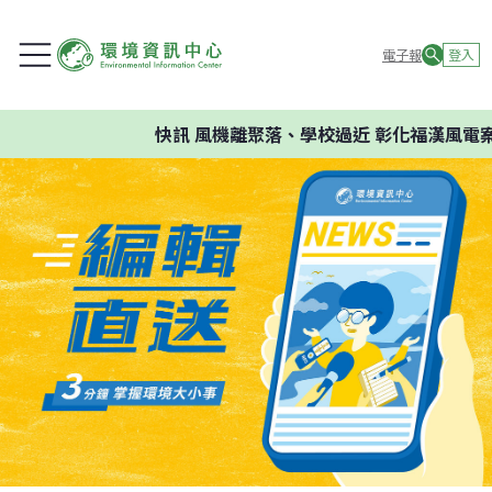
電子報
登入
快訊
風機離聚落、學校過近 彰化福漢風電案