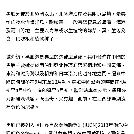
黑雁分佈於北極圈以北、北冰洋沿岸及其附近島嶼，是典
型的冷水性海洋鳥，耐嚴寒，一般喜歡棲息於海灣、海港
及河口等地。主要以青草或水生植物的嫩芽、葉、莖等為
食，也吃根和植物種子。
據介紹，黑雁還是典型的遷徙型鳥類。其中分佈在中國的
黑雁主要遷徙於西伯利亞北極凍原帶繁殖地和中國黃海、
東海和渤海灣以及朝鮮和日本沿海的越冬地之間。遷來中
國的時間多在9月末至12月初。遷離中國沿海的時間在4月
初至4月中旬，有的遲至5月初。監測站專家表示，黑雁來
到鄱陽湖做客，既出奇，又有趣。此前，在江西鄱陽湖沒
有分佈的記錄。
黑雁已被列入《世界自然保護聯盟》(IUCN)2013年瀕危物
種紅色名錄ver3.1，屬低危鳥類，在中國被列入《國家保