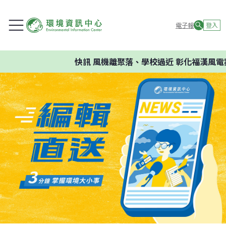
電子報
登入
快訊
風機離聚落、學校過近 彰化福漢風電