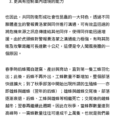
更具有控制巢內環境的能力
也因此，共同防衛形成社會性昆蟲的一大特色，透過不同
腺體產生的警報費洛蒙與同伴進行溝通，可有效且迅速的
將危機來源之訊息傳達給其他同伴，使得同伴能迅速增
援。由於虎頭蜂對警報費洛蒙之溝通能力極強，有時其防
衛及攻擊距離可長達數十公尺，這便是令人聞風喪膽的一
個原因。
春季時后蜂獨自建窩、產卵與育幼，直到第一隻工蜂羽化
出；此後，后蜂不再外出，工蜂數量不斷增加，整個部落
快速擴大；到了秋季部落中開始出現所謂的生殖蜂──亦
即雄蜂與雌蜂（翌年的后蜂）；雄蜂與雌蜂交尾後，部落
逐漸衰退，后蜂、工蜂與雄蜂等相繼死亡；交尾後的雌蜂
越冬；翌春再繼續此週期。因此在秋季，當蜂群數量達到
高峰時，一窩蜂數量往往可達成千上萬隻。也就是我們最