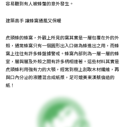
容易聽到有人被蜂螫的意外發生。
建築高手 讓蜂窩通風又保暖
虎頭蜂的蜂窩，外觀上所見的窩其實是一層包覆在外的外
殼，通常蜂窩只有一個圓形出入口做為蜂進出之用，而蜂
窩上往往有許多蜂盤據警戒。蜂窩內部則為一層一層的蜂
室，層與層及外殼之間有許多柄相連著。這些材料其實是
虎頭蜂利用強有力的大顎，經常到樹上刮取木材纖維，再
與口內分泌的液體混合成紙漿，足可媲美東漢蔡倫造的
紙！