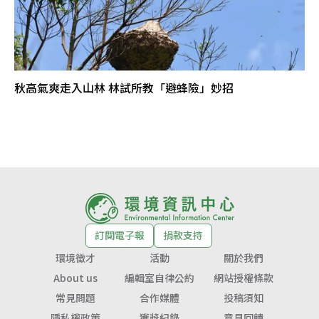
秋高氣爽走入山林 林試所教「避蜂險」妙招
訂閱電子報
捐款支持
環境徵才
活動
關於我們
About us
編輯室自律公約
網站授權條款
常見問題
合作媒體
投稿須知
隱私權政策
獲獎紀錄
意見回饋