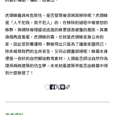
虎頭蜂雖具有危險性，是否發現後須將其移除呢？虎頭蜂
是「人不犯我，我不犯人」的，在移除的過程中被激怒的
蜂群，與摘除後殘留或逃逸的蜂更提高被螫的風險。其實
換個角度看看，虎頭蜂的窩，也就是虎頭蜂安身立命的
家，因此受到驚擾時，群蜂飛出只是為了護衛家園而已，
除非威脅我們的生命安全，又何必趕盡殺絕呢！蜂窩本身
便是一良好的自然解說教育素材，人類能否師法自然作為
環保與綠建築的仿生學，未來就看建築界能否由蜂窩中得
到什麼啟發了！
參考資料