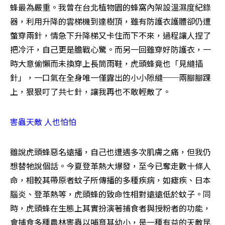
蜂最為嚴重。我曾在台北植物園的蜂窩內架設溫濕度紀錄
器，利用升降的雲梯機到達樹頂，雖有防護衣護體卻仍遭
螫穿兩針，情急下升降梯又卡住而下不來，過程讓人捏了
把冷汗，自己更是膽戰心驚。而另一回雖穿好防護衣，一
時大意偷懶而未換穿上長筒雨鞋，虎頭蜂竟也「見縫插
針」，一口氣在全身唯一僅露出的小小隙縫──兩腳腳踝
上，狠狠叮了共七針，讓我再也不敢輕敵了。
害蟲天敵 人也怕怕
雖說虎頭蜂惡名遠播，自己也遭遇多次肌膚之痛，但我仍
想替牠說個話。今夏登革熱大爆發，至今已奪走數十條人
命，相較其帶原者蚊子所傳播的多種疾病，如瘧疾、日本
腦炎、登革熱等，虎頭蜂的致命性相對遠遠低於蚊子。同
時，虎頭蜂在生態上其實扮演著捕食者與授粉者的功能，
會捕食多種農林害蟲以哺育其幼小，是一種有益的天敵昆