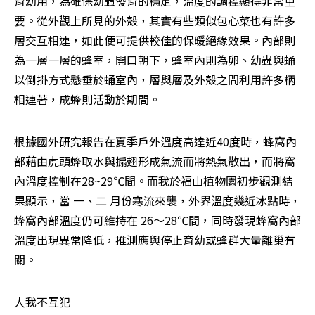
育幼用，為確保幼蟲發育的穩定，溫度的調控顯得非常重
要。從外觀上所見的外殼，其實有些類似包心菜也有許多
層交互相連，如此便可提供較佳的保暖絕緣效果。內部則
為一層一層的蜂室，開口朝下，蜂室內則為卵、幼蟲與蛹
以倒掛方式懸垂於蛹室內，層與層及外殼之間利用許多柄
相連著，成蜂則活動於期間。
根據國外研究報告在夏季戶外溫度高達近40度時，蜂窩內
部藉由虎頭蜂取水與搧翅形成氣流而將熱氣散出，而將窩
內溫度控制在28~29℃間。而我於福山植物園初步觀測結
果顯示，當 一、二 月份寒流來襲，外界溫度幾近冰點時，
蜂窩內部溫度仍可維持在 26～28℃間，同時發現蜂窩內部
溫度出現異常降低，推測應與停止育幼或蜂群大量離巢有
關。
人我不互犯