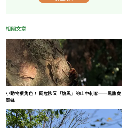
相關文章
小動物狠角色！ 既危險又「腹黑」的山中刺客──黑腹虎
頭蜂