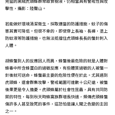
兇猛的黑絨虎頭蜂群聚取食樹液，仍相當具有警戒性與攻
擊性，攝影：陸聲山。
若能做好環境清潔衛生，採取適當的防護措施，蚊子的傷
害其實可降低。但很不幸的，即使穿上長袖、長褲，塗上
防蚊液等防護措施，也無法抵擋住虎頭蜂長長的螫針刺入
人體。
胡蜂螫到人的反應因人而異，蜂螫後最危險的就是人體對
蜂毒中所含蜂蛋白的過敏反應，有些體質過敏的人被螫一
針後就可送命，蜂螫最主要的危險性便在於此。尤其遇到
虎頭蜂，還會群集攻擊，警戒範圍可達數十公尺遠，被螫
後果更是令人擔憂。虎頭蜂屬於社會性昆蟲，具有共同防
禦的特性，每到秋天時蜂窩族群增長快速，頻傳虎頭蜂螫
傷許多人甚至致死的事件，這恐怕是讓人聞之色變的主因
之一。