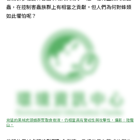
蟲，在控制害蟲族群上有相當之貢獻。但人們為何對蜂類
如此懼怕呢？
兇猛的黑絨虎頭蜂群聚取食樹液，仍相當具有警戒性與攻擊性，攝影：陸聲
山。