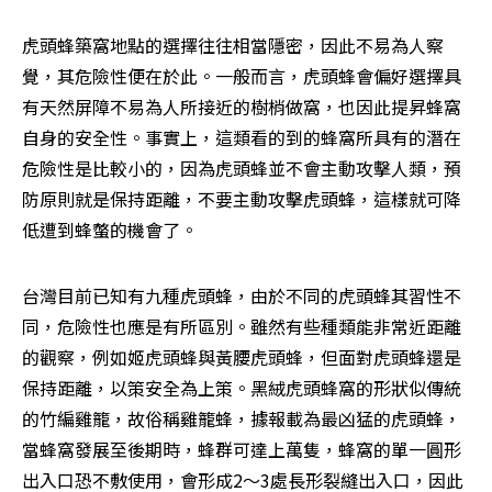
虎頭蜂築窩地點的選擇往往相當隱密，因此不易為人察
覺，其危險性便在於此。一般而言，虎頭蜂會偏好選擇具
有天然屏障不易為人所接近的樹梢做窩，也因此提昇蜂窩
自身的安全性。事實上，這類看的到的蜂窩所具有的潛在
危險性是比較小的，因為虎頭蜂並不會主動攻擊人類，預
防原則就是保持距離，不要主動攻擊虎頭蜂，這樣就可降
低遭到蜂螫的機會了。
台灣目前已知有九種虎頭蜂，由於不同的虎頭蜂其習性不
同，危險性也應是有所區別。雖然有些種類能非常近距離
的觀察，例如姬虎頭蜂與黃腰虎頭蜂，但面對虎頭蜂還是
保持距離，以策安全為上策。黑絨虎頭蜂窩的形狀似傳統
的竹編雞籠，故俗稱雞籠蜂，據報載為最凶猛的虎頭蜂，
當蜂窩發展至後期時，蜂群可達上萬隻，蜂窩的單一圓形
出入口恐不敷使用，會形成2～3處長形裂縫出入口，因此