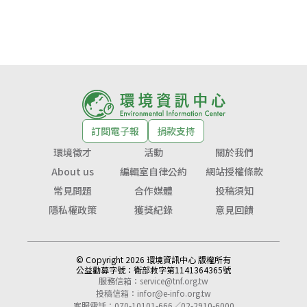
訂閱電子報
捐款支持
環境徵才
活動
關於我們
About us
編輯室自律公約
網站授權條款
常見問題
合作媒體
投稿須知
隱私權政策
獲獎紀錄
意見回饋
© Copyright 2026 環境資訊中心 版權所有
公益勸募字號：
衛部救字第1141364365號
服務信箱：
service@tnf.org.tw
投稿信箱：
infor@e-info.org.tw
客服電話：070-10101-666／02-2910-6000