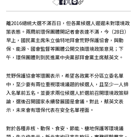
離2016總統大選不滿百日，但各黨候選人遲遲未對環境政
策表態。兩周前環保團體開記者會表達不滿，今（28日）
早上，國民黨主席朱立倫特地拜會荒野保護協會，與動
保、能源、國會監督等團體公開交換環境政策意見；下
午，環保團體則到民進黨中央黨部拜會黨主席蔡英文。
荒野保護協會等環團表示，希望各政黨不分區立委名單
中，至少要有兩位重視環境議題的候選人，且至少一人排
入名單前五名。並要求兩位候選人於選前召開環境政策辯
論，選後召開國家永續發展國是會議。對此，蔡英文表
示，未來會有環保代表在安全名單裡面。
對於各種非核、動保、食安、節能、棲地保護等環境議
題，朱立倫表示，新北市均已率先施行，實務經驗豐富，