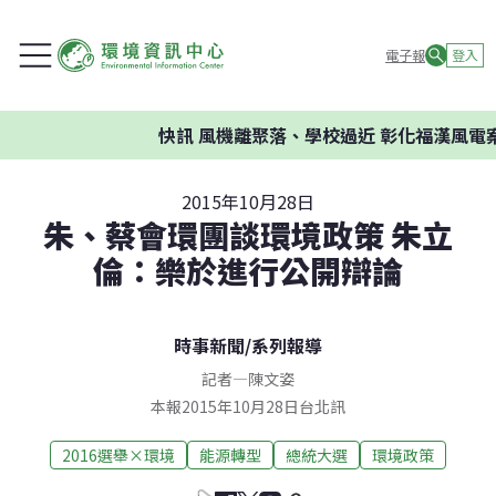
電子報
登入
快訊
風機離聚落、學校過近 彰化福漢風電案環
2015年10月28日
朱、蔡會環團談環境政策 朱立
倫：樂於進行公開辯論
時事新聞
/
系列報導
記者
—
陳文姿
本報2015年10月28日台北訊
2016選舉×環境
能源轉型
總統大選
環境政策