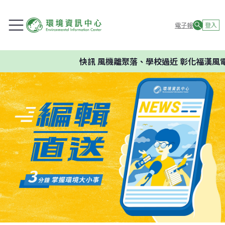
電子報
登入
快訊
風機離聚落、學校過近 彰化福漢風電