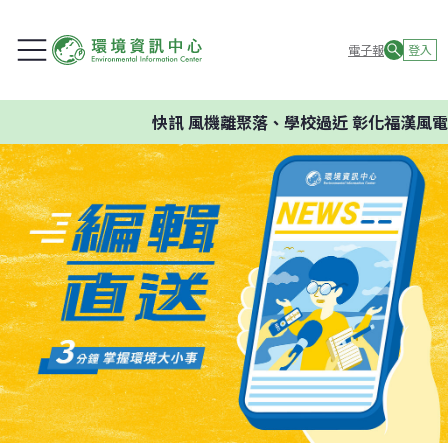
電子報
登入
快訊
風機離聚落、學校過近 彰化福漢風電