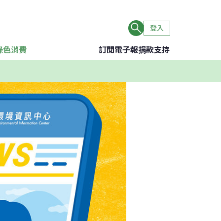
登入
綠色消費
訂閱電子報
捐款支持