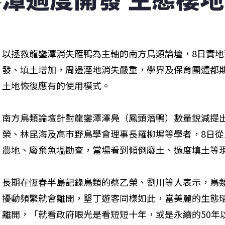
以拯救龍鑾潭消失雁鴨為主軸的南方鳥類論壇，8日實
發、填土增加，周邊溼地消失嚴重，學界及保育團體都
土地恢復應有的使用模式。
南方鳥類論壇針對龍鑾潭澤鳧（鳳頭潛鴨）數量銳減提
榮、林昆海及高市野鳥學會理事長羅柳墀等學者，8日
農地、廢棄魚塭勘查，當場看到傾倒廢土、過度填土等
長期在恆春半島記錄鳥類的蔡乙榮、劉川等人表示，鳥
擾動頻繁就會離開，墾丁遊客同樣如此，當美麗的生態
離開，「就看政府眼光是看短短十年，或是永續的50年