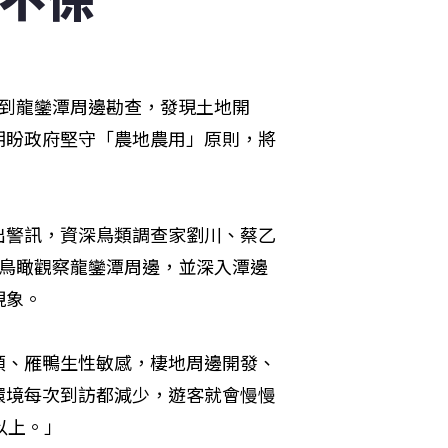
地到龍鑾潭周邊勘查，發現土地開
期盼政府堅守「農地農用」原則，將
出警訊，資深鳥類調查家劉川、蔡乙
從鳥瞰觀察龍鑾潭周邊，並深入潭邊
現象。
類、雁鴨生性敏感，棲地周邊開發、
環境每次到訪都減少，遊客就會慢慢
以上。」