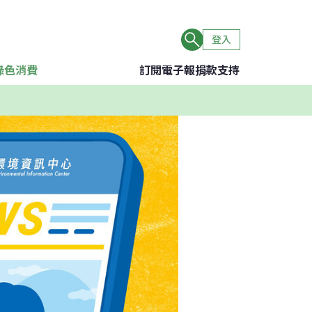
登入
綠色消費
訂閱電子報
捐款支持