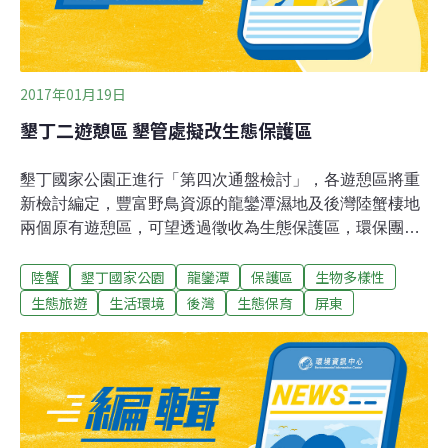
2017年01月19日
墾丁二遊憩區 墾管處擬改生態保護區
墾丁國家公園正進行「第四次通盤檢討」，各遊憩區將重
新檢討編定，豐富野鳥資源的龍鑾潭濕地及後灣陸蟹棲地
兩個原有遊憩區，可望透過徵收為生態保護區，環保團體
聞訊相當振奮，期盼生態及觀光發展雙贏。京城公司原計
陸蟹
墾丁國家公園
龍鑾潭
保護區
生物多樣性
畫在車城後灣自有的遊憩區土地，投入15億元興建國際級
濱海創意旅館，經內政部國家計畫委員會審議通過，已進
生態旅遊
生活環境
後灣
生態保育
屏東
入環境影響差異評估審查階段；因基地是陸蟹熱點棲地，
環團人士不斷抗議，墾管處去年提出「異地補償」計畫，
規畫和海生館一塊停車場基地做交換，內政部則以不符原
徵收名目打回票，解套計畫宣告破局。根據本次墾管處遊
憩課的計畫，包括白砂、佳樂水、龍磐聯勤中心及龍鑾
潭、後灣等早年編定的遊憩區，因時空改變，早與當年劃