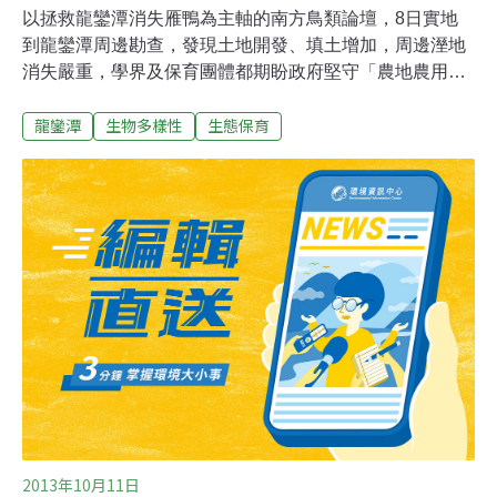
以拯救龍鑾潭消失雁鴨為主軸的南方鳥類論壇，8日實地
到龍鑾潭周邊勘查，發現土地開發、填土增加，周邊溼地
消失嚴重，學界及保育團體都期盼政府堅守「農地農用」
原則，將土地恢復應有的使用模式。南方鳥類論壇針對龍
龍鑾潭
生物多樣性
生態保育
鑾潭澤鳧（鳳頭潛鴨）數量銳減提出警訊，資深鳥類調查
家劉川、蔡乙榮、林昆海及高市野鳥學會理事長羅柳墀等
學者，8日從鳥瞰觀察龍鑾潭周邊，並深入潭邊農地、廢
棄魚塭勘查，當場看到傾倒廢土、過度填土等現象。長期
在恆春半島記錄鳥類的蔡乙榮、劉川等人表示，鳥類、雁
鴨生性敏感，棲地周邊開發、擾動頻繁就會離開，墾丁遊
客同樣如此，當美麗的生態環境每次到訪都減少，遊客就
會慢慢離開，「就看政府眼光是看短短十年，或是永續的
50年以上。」
2013年10月11日