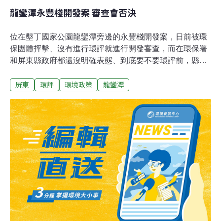
龍鑾潭永豐棧開發案 審查會否決
位在墾丁國家公園龍鑾潭旁邊的永豐棧開發案，日前被環
保團體抨擊、沒有進行環評就進行開發審查，而在環保署
和屏東縣政府都還沒明確表態、到底要不要環評前，縣政
府8日進行的第六次開發審查會、直接決議不同意開發。
屏東
環評
環境政策
龍鑾潭
不過業者認為全案都按法令程序申請，規劃上也未違法，
希望了解不同意的原因後，再爭取開發。緊鄰龍鑾潭的這
片8公頃土地，就是飯店業者打算開發為永豐棧渡假村的
基地，因為就位在濕地500公尺內的敏感帶，環保團體數
度要求應該進行環評，8日屏東縣政府的審查會，也直接
決議，不同意開發。但業者認為，該案在民國98年提出，
依法不需環評，規劃過程上他也配合政府做修正，不理解
為何被拒絕，強調會持續爭取。