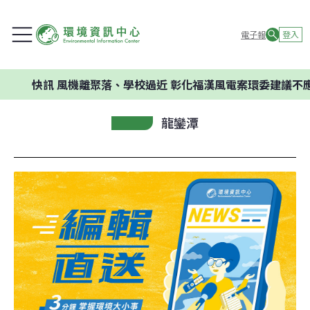
電子報
登入
快訊
風機離聚落、學校過近 彰化福漢風電案環委建議不應開發
龍鑾潭