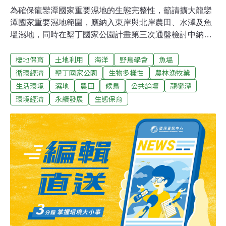
為確保龍鑾潭國家重要濕地的生態完整性，籲請擴大龍鑾
潭國家重要濕地範圍，應納入東岸與北岸農田、水澤及魚
塭濕地，同時在墾丁國家公園計畫第三次通盤檢討中納入
國家公園範圍內加以保護。龍鑾潭國家重要濕地位於恆春
棲地保育
土地利用
海洋
野鳥學會
魚塭
半島中心，潭面滿水位面積約為175公頃，土地使用分區
為墾丁國家公園的特別景觀區。龍鑾潭與其潭區周遭的水
循環經濟
墾丁國家公園
生物多樣性
農林漁牧業
澤、魚塭、農田、灌叢和次生林等不同型態的土地利用方
生活環境
濕地
農田
候鳥
公共論壇
龍鑾潭
式，組成良好的鳥類棲息與覓食環境。成為南台灣最重要
環境經濟
永續發展
生態保育
的水鳥（包括雁鴨科、鷺鷥科及鷸鴴科等）棲地，也是東
亞島弧候鳥遷徙路線上不可或缺的環節，更是國內生態旅
遊最重要的景點之一。根據墾丁國家公園歷年來的調查，
龍鑾潭區域的鳥種達200 種以上，其中以候鳥居多，占了
70%以上。每年秋冬過境之候鳥在此停棲、覓食、補充體
力後，得以繼續牠們南向的旅程；冬季時，更是吸引大批
雁鴨雁鴨科鳥類駐留，直至翌年春天才陸續北返，才返回
繁殖區。墾丁地區目前是國內重要的旅遊熱點，