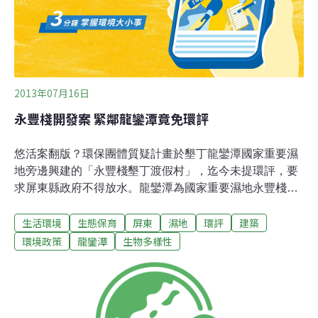
環評、渡假村進出道路規畫等業務，與相關單位進行法律
及規定的意見交流，內容也已做成會
2013年07月16日
永豐棧開發案 緊鄰龍鑾潭竟免環評
悠活案翻版？環保團體質疑計畫於墾丁龍鑾潭國家重要濕
地旁邊興建的「永豐棧墾丁渡假村」，迄今未提環評，要
求屏東縣政府不得放水。龍鑾潭為國家重要濕地永豐棧墾
丁渡假村預計占地約8．02公頃，規劃183個房間、32個
生活環境
生態保育
屏東
濕地
環評
建築
Villa，規模甚大，重要的是鄰近恆春龍鑾潭國家重要濕
地，根據調查，龍鑾潭區域的鳥種達200種以上。蠻野心
環境政策
龍鑾潭
生物多樣性
足生態協會秘書長林子淩表示，根據98年12月修正通過
「開發行為應實施環境影響評估細目及範圍認定標準」第
31條，位於國家重要濕地，或開發基地邊界與濕地邊界之
直線距離500公尺內，就須進行環評。林子淩表示，業者