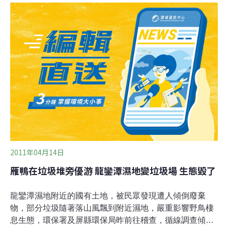
議，能讓保育雁鴨的成果呈現在水稻價格上，並能增加休
耕期水鳥棲息環境，開展農村保育面貌。由墾管處舉辦的
2012年委託研究計畫成果發表，上週五（14日）在龍鑾潭
自然中心舉辦，除了學術研究成果，墾管處也趁此機會結
合龍水社區，發想農村再生願景。龍鑾潭豐沛的水量造就
當地溼地生態以及水稻田生產，位於龍鑾潭旁的龍水里，
居民以務農維生，是園區內難得的農村。近幾年在里長張
清彬堅持下積極推廣有機栽植稻米，目前已有11公頃獲得
有機認證。墾管處去年（2012）進一步在當地選
2011年04月14日
雁鴨在垃圾堆旁優游 龍鑾潭濕地變垃圾場 生態毀了
龍鑾潭濕地附近的國有土地，被民眾發現遭人傾倒廢棄
物，部分垃圾隨著落山風飄到附近濕地，嚴重影響野鳥棲
息生態，環保署及屏縣環保局昨前往稽查，循線調查傾倒