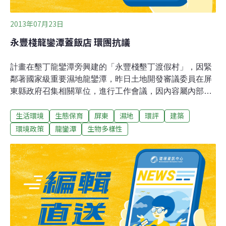
2013年07月23日
永豐棧龍鑾潭蓋飯店 環團抗議
計畫在墾丁龍鑾潭旁興建的「永豐棧墾丁渡假村」，因緊
鄰著國家級重要濕地龍鑾潭，昨日土地開發審議委員在屏
東縣政府召集相關單位，進行工作會議，因內容屬內部討
論未對外開放，引來環保團體不滿。環團表示，這件開發
生活環境
生態保育
屏東
濕地
環評
建築
案根本是黑箱作業，要求縣府應該公開審查。據了解，永
豐棧墾丁渡假村將規畫183間房間、33個Villa，占地約8．
環境政策
龍鑾潭
生物多樣性
02公頃。由於該案未超過10公頃，不需環評，並送屏東縣
府審查，不過因距離太靠近龍鑾潭國家級重要濕地，且在
悠活事件後，開發案的環評與否更引人注目。22日在縣府
召集相關單位進行工作會議，出席人員包括中央單位環保
署、營建署及觀光局代表，例外還有地方城鄉發展處及警
察局等；不過因內容屬於內部討論並未對外開放，引起環
保團體強烈不滿。縣府城鄉發展處長李吉弘解釋，會議是
應審議會員要求，對於整個土地開發審議的過程是否需要