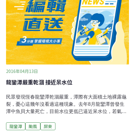
年終於出現難得回升狀況。鳥類達人蔡乙榮昨添興奮宣
布，11日在龍鑾潭自然中心初步調查到500餘隻鳳頭潛
鴨，綽號雁鴨達人劉川則拍下久違的「澤鳧群聚」，12日
也超過460隻。劉川指出，目前除龍鑾潭地區，其他地區
的澤鳧數量都偏低，龍鑾潭可能受益於今年雨水足，堤岸
水草及螺貝類豐沛，待冷氣團持續南下，或許有機會累積
更高的度冬數量。
2016年04月13日
龍鑾潭嚴重乾涸 接近呆水位
民眾發現恆春龍鑾潭乾涸嚴重，潭際有大面積土地裸露龜
裂，憂心這幾年沒看過這種現象。去年8月龍鑾潭曾發生
潭中魚貝大量死亡，目前水位更低已逼近呆水位，若氣溫
再升高可能再次造成潭水優養化。墾丁水鳥專家劉川說，
龍鑾潭
颱風
屏東
若優養化造成潭中生物死亡，可能會影響年底雁鴨水鳥南
遷狀況。依農田水利會恆春工作站測量，龍鑾潭水位13.9