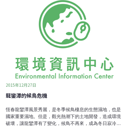
公尺已逼近呆水位13.8公尺。墾丁國家公園管理處貓鼻頭
工作站主任葉素亨說，去年蓮花及蘇迪勒颱風來襲前預估
會帶來豪大雨，工作站先行排放蓄水，沒想到2個颱風帶
來的雨量不大，反而造成蓄水量不足。去年至今恆春沒下
過大雨，潭水位節節降低。龍鑾潭總蓄水量350萬立方公
尺，去年8月有160萬立方公尺，因提供農業灌溉目前只剩
下71.2萬立方公尺。因水位持續下降，工作站今年3月14
日起不再引取潭水，而是鑿兩口井及取龍鑾大排A線水來
灌溉。
2015年12月27日
龍鑾潭的候鳥危機
恆春龍鑾潭風景秀麗，是冬季候鳥棲息的生態濕地，也是
國家重要濕地。但是，觀光熱潮下的土地開發，造成環境
破壞，讓龍鑾潭有了變化，候鳥不再來，成為冬日寂冷的