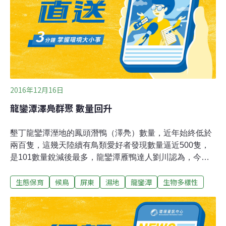
定的狀況不同，其中有大量鐘乳石洞的聯勤中心、國家重
要濕地的龍鑾潭及車城後灣陸蟹棲地，都考慮從遊憩區改
設為生態保護區。提案將2.5公頃的後灣遊憩區改為生態保
護區，主要是台灣生態學會前年調查發現後灣是目前
2016年12月16日
龍鑾潭澤鳧群聚 數量回升
墾丁龍鑾潭溼地的鳳頭潛鴨（澤鳧）數量，近年始終低於
兩百隻，這幾天陸續有鳥類愛好者發現數量逼近500隻，
是101數量銳減後最多，龍鑾潭雁鴨達人劉川認為，今年
數量可能與雨量充足、龍鑾潭覓食環境優異有關。龍鑾潭
生態保育
候鳥
屏東
濕地
龍鑾潭
生物多樣性
是南部重要的雁鴨度冬勝地，每年12月到隔年2月左右，
在龍鑾潭和周邊沼澤都能記錄到近百種水鳥，是南部種類
最豐富的溼地，其中數量最多的澤鳧，過去在龍鑾潭度冬
個體總有上千隻以上，101年後卻始終在兩百隻左右，今