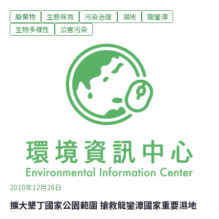
者，依廢棄物清理法重罰不肖業者。位在國家公園龍鑾潭
廢棄物
生態保育
污染治理
濕地
龍鑾潭
附近的濕地，上週被龍鑾潭管理站人員及附近民眾發現，
超過百輛卡車次的廢棄物，大剌剌棄置在濕地旁的土堤，
生物多樣性
公害污染
囂張程度令稽查官員也感吃驚，賞鳥人士直搖頭說「一群
群雁鴨就在滿坑滿谷廢棄物旁優游，畫面突兀又令人氣
憤」。墾管處龍鑾潭管理站指出，近半月來，龍鑾潭濕地
經常被落山風飄來大量廢棄物污染，經他追查發現是附近
50公尺外的濕地，竟被堆置了數十噸以上的建築廢棄物，
讓他相當痛心，雖然該處並非國家公園管轄，仍主動行文
向環保單位舉發。環保署南區稽查大隊昨會同縣環保局稽
查，查出遭棄置的地點，除部份為黃姓地主所有，多數為
國有土地，初步調查發現，業者利用夜間大量傾倒，稽查
人員已經蒐集證據，循線向上追查，並依廢清法將黃姓地
主
2010年12月26日
擴大墾丁國家公園範圍 搶救龍鑾潭國家重要濕地