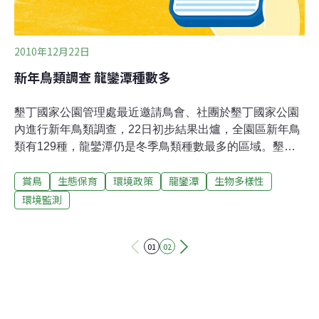
2010年12月22日
新年鳥類調查 龍鑾潭種數多
墾丁國家公園管理處最近邀請鳥會、社團於墾丁國家公園
內進行新年鳥類調查，22日初步結果出爐，全園區新年鳥
類有129種，龍鑾潭仍是冬季鳥類種數最多的區域。墾管
處表示，自民國73年成立以來，每年都邀集鳥會社團支援
賞鳥
生態保育
環境政策
龍鑾潭
生物多樣性
調查人力，進行園區的全面鳥類調查，為求資料完整，減
少鳥種紀錄遺漏，所以選擇園區鳥類種類較多且穩定的冬
環境監測
季進行調查。墾管處指出，這項調查維持了近40年，可能
是國內單一地區連續累積最長期的鳥類調查計畫，蒐集墾
01
02
丁國家公園成立前10多年及成立之後28個年度的鳥類調查
資料。初步調查結果，全區共計記錄野生鳥類129種，外
來種有白尾八哥及菲律賓椋鳥(亞洲輝椋鳥)，鳥種數與往
年新年鳥類調查 (大約110種至130種之間)比較，129種的
紀錄屬於比較多的紀錄種數。調查結果顯示，龍鑾潭仍然