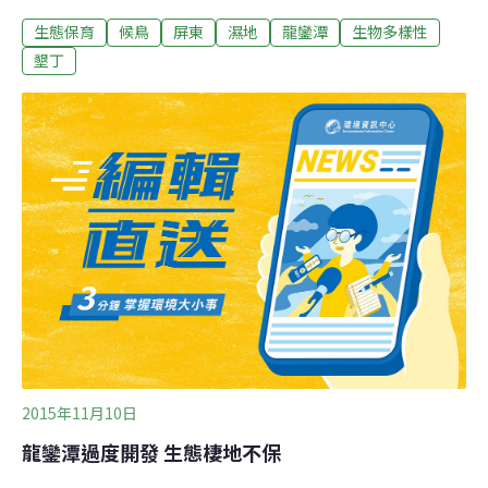
水潭...龍鑾潭大景。攝影：陳志昌。圖片來源：我們的
生態保育
候鳥
屏東
濕地
龍鑾潭
生物多樣性
島。龍鑾潭位在屏東恆春西南方，原本是個天然的沼澤濕
地，面積隨季節變化。後來為了水利灌溉，1948年建設堤
墾丁
防，提高水位，形成現今約170多公頃的水域面積。它和
周遭的埤塘、農地，形成廣大的濕地區域，成為冬季候鳥
最好的棲息地。高雄鳥會在2008年做的生態資源調查，記
錄到鳥類42科126種，保育類鳥種22種，其中候鳥居多，
種類占所有鳥種的七成以上，其中鳳頭潛鴨的族群量，最
高曾有3000多隻。墾丁國家公園管理處成立後，將龍鑾潭
劃入特別景觀區，設立自然教育中心，推動生態教育。
2011年營建署公告台灣濕地區域，龍鑾潭被指定為國家級
濕地，成為遊客拜訪與學習的生態濕地。但是近幾年，龍
鑾潭的候鳥數量不斷減少，人
2015年11月10日
龍鑾潭過度開發 生態棲地不保