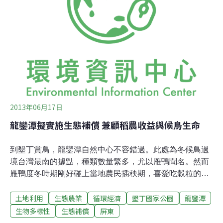
是98年6月向觀光局提出興辦計畫獲推薦，認為不須環
評，但此案是於100年6月送屏東縣政府區委會審查開發計
畫，迄今開5次會議，就有審查委員對此案未做環評曾有
質疑。環保署綜合計畫處長葉俊宏表示，業者如是98年中
向觀光局進行興辦事業計畫土地變更等事項，開始審查程
序，後來雖環評法子法修正，
2013年06月17日
龍鑾潭擬實施生態補償 兼顧稻農收益與候鳥生命
到墾丁賞鳥，龍鑾潭自然中心不容錯過。此處為冬候鳥過
境台灣最南的據點，種類數量繁多，尤以雁鴨聞名。然而
雁鴨度冬時期剛好碰上當地農民插秧期，喜愛吃穀粒的雁
鴨，會吃掉秧苗，造成農民損失。為此，墾管處發展了一
土地利用
生態農業
循環經濟
墾丁國家公園
龍鑾潭
項長期監測計畫，擬提生態補償兼顧生態、生產以及生
活。根據最近墾丁國家公園管理處發表第一年監測結果顯
生物多樣性
生態補償
屏東
示，造成插秧期農損以花嘴鴨以及小水鴨為主。學者建