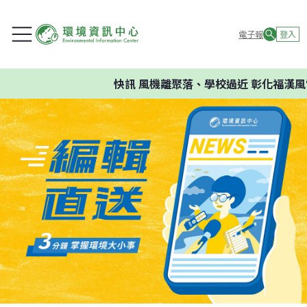
電子報
登入
快訊
風機離聚落、學校過近 彰化福漢風