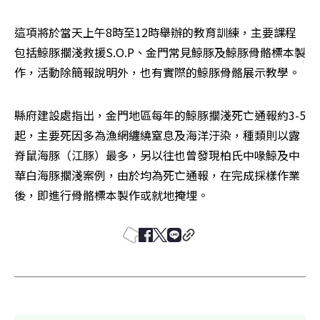
這項將於當天上午8時至12時舉辦的教育訓練，主要課程
包括鯨豚擱淺救援S.O.P、金門常見鯨豚及鯨豚骨骼標本製
作，活動除簡報說明外，也有實際的鯨豚骨骼展示教學。
縣府建設處指出，金門地區每年的鯨豚擱淺死亡通報約3-5
起，主要死因多為漁網纏繞窒息及海洋汙染，種類則以露
脊鼠海豚（江豚）最多，另以往也曾發現柏氏中喙鯨及中
華白海豚擱淺案例，由於均為死亡通報，在完成採樣作業
後，即進行骨骼標本製作或就地掩埋。