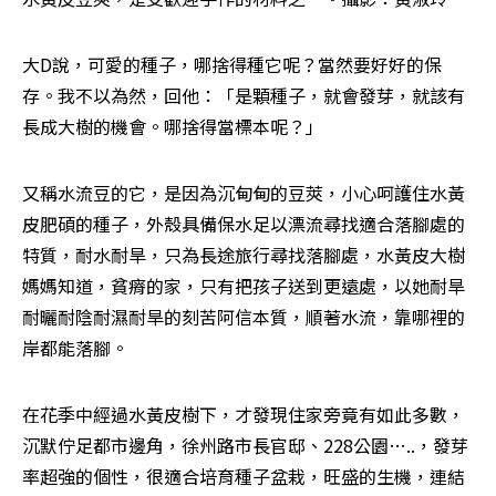
大D說，可愛的種子，哪捨得種它呢？當然要好好的保
存。我不以為然，回他：「是顆種子，就會發芽，就該有
長成大樹的機會。哪捨得當標本呢？」
又稱水流豆的它，是因為沉甸甸的豆莢，小心呵護住水黃
皮肥碩的種子，外殼具備保水足以漂流尋找適合落腳處的
特質，耐水耐旱，只為長途旅行尋找落腳處，水黃皮大樹
媽媽知道，貧瘠的家，只有把孩子送到更遠處，以她耐旱
耐曬耐陰耐濕耐旱的刻苦阿信本質，順著水流，靠哪裡的
岸都能落腳。
在花季中經過水黃皮樹下，才發現住家旁竟有如此多數，
沉默佇足都市邊角，徐州路市長官邸、228公園…..，發芽
率超強的個性，很適合培育種子盆栽，旺盛的生機，連結