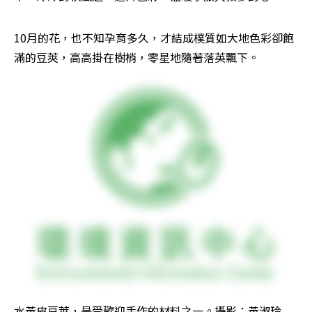
10月的花，也不知孕育多久，才結成樸質如大地色彩卻飽
滿的豆莢，高高掛在樹梢，零星地隨著落英飄下。
水黃皮豆莢，是受歡迎手作的材料之一。攝影：黃淑玲