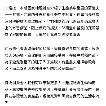
※編按：本期國家地理雜誌介紹了生態系中重要的清道夫
──兀鷲。兀鷲的外表和食性雖然不討喜，但是卻是非常
有效率的腐肉處理機制，他們強健的消化系統能消滅腐肉
上的有害病菌，阻止疾病的擴張。然而空中盤旋的兀鷲暴
露了屍體的位置，大量的兀鷲遭到盜獵者毒害。
在台灣也有處境類似的猛禽。同樣喜歡食腐的黑鳶，因為
農人與班鳩、麻雀的衝突而間接受害。在紅豆播種時節，
為了避免剛播下的種子入了鳥腹，有些農夫選擇毒殺鳥
類，而黑鳶則因為揀食田裡的鳥類屍體而亡。
身為消費者，我們可以串聯更多人一起拒絕野生動物商
品，讓盜獵者失去市場誘因；在購買紅豆等農產品時，選
擇友善環境的農產品，避免兀鷲和黑鳶自我們的生活中消
失。