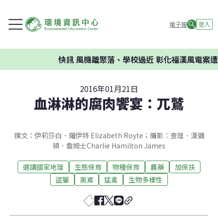
電子報
登入
快訊
風機離聚落、學校過近 彰化福漢風電案遭環
2016年01月21日
血淋淋的腐肉饗宴：兀鷲
撰文：伊莉莎白．羅伊特 Elizabeth Royte；攝影：查理．漢彌
頓．詹姆士Charlie Hamilton James
選讀國家地理
生態保育
物種保育
農藥
加保扶
盜獵
黑鳶
猛禽
生物多樣性