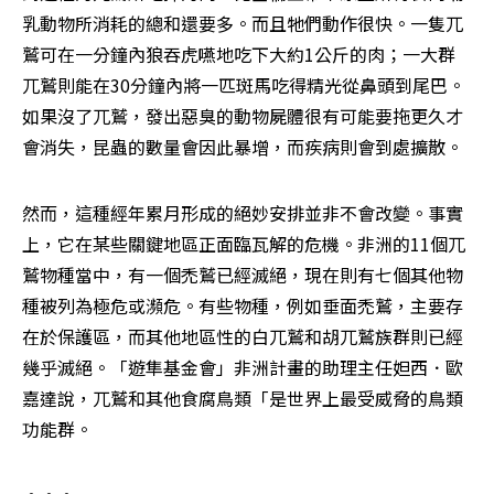
乳動物所消耗的總和還要多。而且牠們動作很快。一隻兀
鷲可在一分鐘內狼吞虎嚥地吃下大約1公斤的肉；一大群
兀鷲則能在30分鐘內將一匹斑馬吃得精光――從鼻頭到尾巴。
如果沒了兀鷲，發出惡臭的動物屍體很有可能要拖更久才
會消失，昆蟲的數量會因此暴增，而疾病則會到處擴散。
然而，這種經年累月形成的絕妙安排並非不會改變。事實
上，它在某些關鍵地區正面臨瓦解的危機。非洲的11個兀
鷲物種當中，有一個――禿鷲――已經滅絕，現在則有七個其他物
種被列為極危或瀕危。有些物種，例如垂面禿鷲，主要存
在於保護區，而其他地區性的白兀鷲和胡兀鷲族群則已經
幾乎滅絕。「遊隼基金會」非洲計畫的助理主任妲西．歐
嘉達說，兀鷲和其他食腐鳥類「是世界上最受威脅的鳥類
功能群。