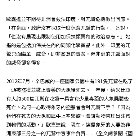
。。。
歐嘉達並不期待非洲會效法印度，對兀鷲危機做出回應。
「在肯亞，政府沒有採取什麼保育兀鷲的行動，」她說，
「也沒有展現出限制使用加保扶類藥劑的政治意志。」她
指的是包括加保扶在內的同類化學藥品。此外，印度的兀
鷲只面臨單一威脅，即非蓄意的毒殺，但非洲的兀鷲面對
的威脅卻多得多。
2012年7月，辛巴威的一座國家公園中有191隻兀鷲在吃了
一頭被盜獵並撒上毒藥的大象後死去。一年後，納米比亞
有大約500隻兀鷲在吃過一具含有少量毒藥的大象屍體後
死亡。為何一心取得象牙的盜獵者會對兀鷲下手？「因為
牠們在死去的大象和犀牛上空盤旋，會讓動物管理員注意
到牠們的活動，」歐嘉達說。現在，盜獵象牙的人要為非
洲東部三分之一的兀鷲中毒事件負責......（全文請參閱《國