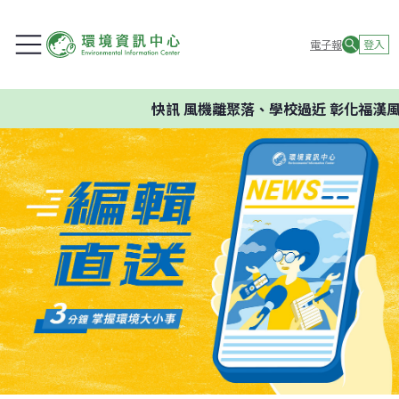
電子報
登入
快訊
風機離聚落、學校過近 彰化福漢風