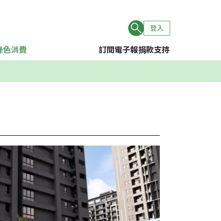
登入
綠色消費
訂閱電子報
捐款支持