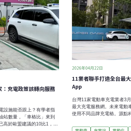
2026年04月22日
11業者聯手打造全台最
App
專家：充電政策該轉向服務
台灣11家電動車充電業者3
最大充電服務網。未來電動
電設施能否跟上？有學者指
使用不同品牌充電樁。源點科
油站數量，「車樁比」來到
生態圈的合作核心在於提升
已高於歐盟建議的10比1，下
場「餅做大」，並藉由更方
電動車
充電站
電動化
後的整套服務體系，諸如用