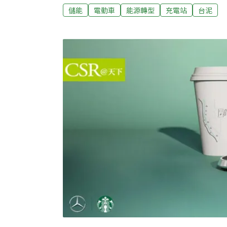
優惠費率福斯最新電動休旅車ID.4與ID.5於
儲能
電動車
能源轉型
充電站
台泥
電樁布局，台灣福斯汽車總裁Steffen Kna
率360kW的極速充電站，並提供全台充電漫
經銷商合作建造。除了充電站設置，台泥將提
並與旗下關係企業能元超商合作，參與台電的
享有更優惠的充電費率，台泥還將參與表後電
能系統的引入對電動車主和充電站業主都有利
群總經理王建全指出，儲能系統能利用「削峰