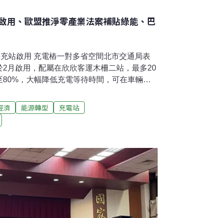
啟用、歐盟推淨零產業法案補貼綠能、巴
快充站啟用 充電樁一對多省空間北市交通局表
2月啟用，配屬在欣欣客運木柵二站，最多20
至80%，大幅降低充電等待時間，可在車輛返
電，在不影響原有車輛調度及人工作業習慣
電樁為一對多，五個充電樁就可滿足27台車。
經濟
能源轉型
充電站
8輛電動公車，預計年底前達650輛，而今
配合車輛屆齡期間逐年汰舊換新，平均每年400
公車全面電動化。（中央社報導）淤泥堆廠區發
議員鄭宇恩接獲投訴，指台北市政府代管的八里
排廢水、2020年堆置淤泥影響環境，如今又故態
置在廠區內，臭味嚴重影響生活品質。對此，
並要求在4月10日前完成清除。此外