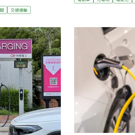
車。11業者串聯全台6成D
。充電設施比例超越歐盟標
聞
交通運輸
台最大充電網」，串連北、
達成市售車輛100%電動化。
TAIL特爾電力、中興電工iC
討論電動車輛的充電議題。公
玖科技、能源驛站、大猩猩電
分析指出，台灣的電動車數
畢，就能實現跨品牌充電互
000輛電動車上路，占全體車
不同品牌站點啟動充電服務
淨零路徑中預估的1.4%。且
與切換帳號的不便，擴大車
如停車場相關法規開始要求
多了。」電動車輛成長