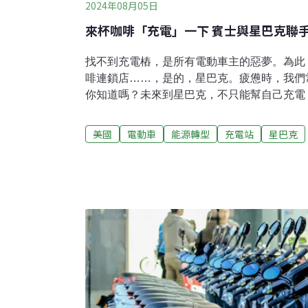
2024年08月05日
來杯咖啡「充電」一下 賓士與星巴克聯
找不到充電樁，是所有電動車主的惡夢。為此
啡連鎖店……，是的，星巴克。疲憊時，我們
你知道嗎？未來到星巴克，不只能幫自己充電
電。2024年7月中旬，賓士（Mercedes-B
計在美國5號州際高速公路旁的一百多家星巴
美國
電動車
能源轉型
充電站
星巴克
調100%綠能，適用所有電動車，並支援多種
北至加拿大，南抵墨西哥，賓士執行長安德魯・科
Cornelia）說，未來從加拿大邊界一路南
（range anxiety）。賓士要在全球設置2
充電站，是這家百歲德國車商雄心計畫的一部分
元在全球打造2000個電動車充電中心，超過
功率充電網」（Mercedes