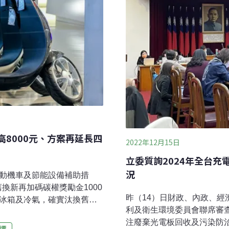
高8000元、方案再延長四
2022年12月15日
立委質詢2024年全台充
況
電動機車及節能設備補助措
舊換新再加碼碳權獎勵金1000
昨（14）日財政、內政、
級冰箱及冷氣，確實汰換舊機
利及衛生環境委員會聯席審
示，希望藉由擴大誘因，鼓勵
注廢棄光電板回收及污染防治
業、服務業者加速汰換耗電
遷