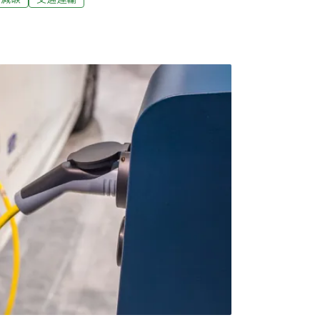
C快充槍，OCPI協定成關鍵該計畫期望打造「全
中、南充電業者，包括源點科技、星舟快充、
harging、區快充電動車充電站、雲樁科技、創
充、HiEV、EVEZ業者。待未來品牌整合完
通，電動車主只需使用單一會員帳號，就能在
，降低跨平台使用門檻，減少需要下載的APP
主可使用的充電網路範圍。源點