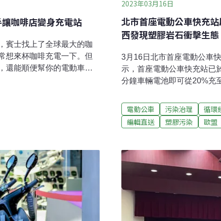
2023年03月16日
北市首座電動公車快充站
手讓咖啡店變身充電站
西發現塑膠岩石衝擊生態
，賓士找上了全球最大的咖
常想來杯咖啡充電一下。但
3月16日北市首座電動公車
，還能順便幫你的電動車充
示，首座電動公車快充站已於
enz）與星巴克宣佈強強聯手，預
分鐘車輛電池即可從20%充
克設置電動車快速充電樁，強
站後、駕駛休息期間完成充
支付方式。該公路貫穿美西，
下，增進車輛使用效率。充
電動公車
污染治理
循環
妮莉亞（Andrew
交通局指出，北市目前共34
編輯直送
塑膠污染
歐盟
下到聖地牙哥，再無「里程焦慮」
（2023）年到2030年將
000個充電中心把百家星巴克變成
輛，目標在2030年前達到
：2030年前，斥資10億美
臭 八里污水廠挨罰新北市
1萬個充電樁，賓士稱之為「高
污水處理廠在2017年曾偷
復萌，至少有四百包淤泥堆
新北市環保局表示，已經告發