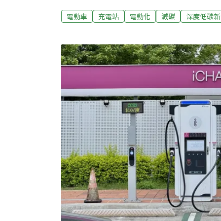
地、資料整合、電網與平台等，建立政策基礎
電動車
充電站
電動化
減碳
深度低碳新
準 下一步是轉型成服務治理台灣目標2040年
公民幫推協會15日舉辦論壇，邀請產官學界
民幫推協會理事長、前台北市交通局長鍾慧諭
量成長很快，截至2026年1月，已經有12萬8
輛1.73%，這樣的進展已經超過國發會最初在
各項充電配套措施、法規也在修訂調整中，例
充電車位必須達一定門檻，「看起來做得差不