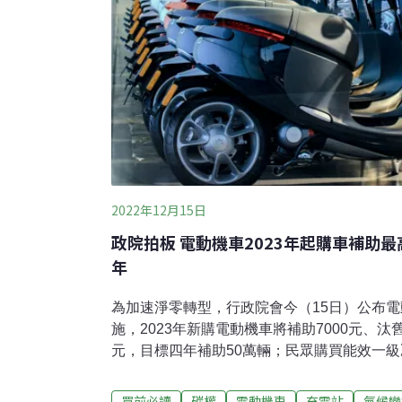
2022年12月15日
政院拍板 電動機車2023年起購車補助最
年
為加速淨零轉型，行政院會今（15日）公布
施，2023年新購電動機車將補助7000元、汰
元，目標四年補助50萬輛；民眾購買能效一
可申請補助3000元。行政院發言人羅秉成表
民眾購買電動機車、汰換老舊家電，也促進商
買前必讀
碳權
電動機車
充電站
氣候變