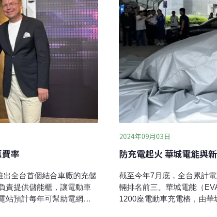
2024年09月03日
惠費率
防充電起火 華城電能與
推出全台首個結合車廠的充儲
截至今年7月底，全台累計電
負責提供儲能櫃，讓電動車
輛排名前三。華城電能（EV
電站預計每年可幫助電網減
1200座電動車充電樁，由
休旅登台，導入儲能助車主享
車充電樁部建計畫。此外，