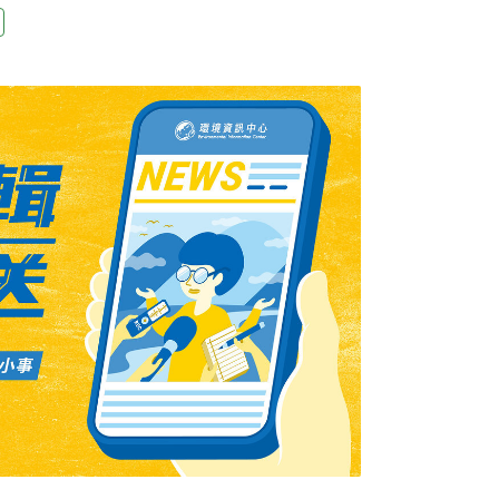
，提高電動車的消防安全。自建加上新北市合
收提高六倍華城電機暨華城電能執行長許逸晟表
交流慢充時間長達好幾小時，DC直流快充也
於「車子停下時間往往比行駛長，既然停下車，
，讓車主不需為了等待去找充電站。」其中
規7kW（瓩）、11kW、180kW多種功率，將
，目前充電價格為AC充電樁每度電8元，DC充
根據新北市公有路外停車場電動