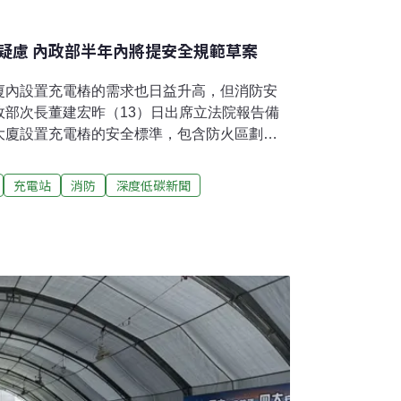
疑慮 內政部半年內將提安全規範草案
廈內設置充電樁的需求也日益升高，但消防安
政部次長董建宏昨（13）日出席立法院報告備
大廈設置充電樁的安全標準，包含防火區劃規
築技術規則與消防相關法規的修法草案。參照
出修法草案近來電動車充電火警意外頻傳，立法
充電站
消防
深度低碳新聞
期第一次會議，邀請內政部報告公寓大廈設置
施。內政部次長董建宏表示，充電樁是電動車
在公寓大廈內自行設置，卻引發安全疑慮與溝
部建築研究所正在進行充電樁的安全研究，將
技術規則》與《消防安全設備設置標準》等相
內報行政院提出草案、送立法院審查。未來目
建宏強調，充電樁本身的電氣規範已完備，重
例如