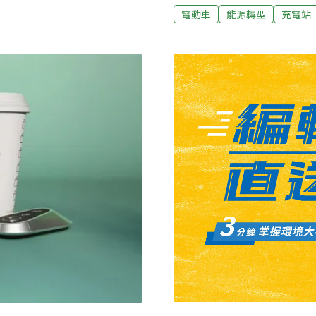
9月19日正式在台亮相。針對充
率先引入一鍵通報、消防毯
電動車
能源轉型
充電站
pp表示，計劃在全台建設14座功
作案，華城2年內充電樁營
遊服務，這些充電站將與授權
示，電動車充電時間長，AC
供福斯儲能系統解決方案，
需要20～40分鐘，但有鑑
電力輔助服務，不僅讓車主
我們就有機會提供充電服務
力交易，賺取額外收入。儲
1,200座充電樁包括歐規、美
。台泥企業團亞洲充儲事業
分布於新北市共229個站點
填谷」的優勢，在用
電樁每度電落在11元。其中