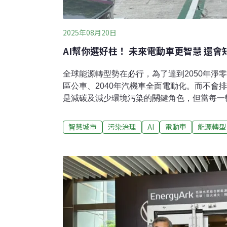
2025年08月20日
AI幫你選好柱！ 未來電動車更智慧 還
全球能源轉型勢在必行，為了達到2050年淨零
區公車、2040年汽機車全面電動化。而不會
是減碳及減少環境污染的關鍵角色，但當每一
力系統帶來什麼挑戰？能不能借助AI的力量
聽聽智慧車輛領域的專家——工研院機械所經
智慧城市
污染治理
AI
電動車
能源轉型
網扛得住嗎？有什麼挑戰與壓力？讓我們先切
題：若將台灣所有汽機車全面電動化，它們一
過200億度！若以台灣一般家庭平均每天用電1
1000萬戶家庭約半年的用電量！面臨電動車
析道，目前的電力系統有用地、電能調度及技
切換成蚯蚓視角，問第二個問題：台灣都市地
裏？答案絕對不是隨便建。首先，在老舊社區
上電力設施