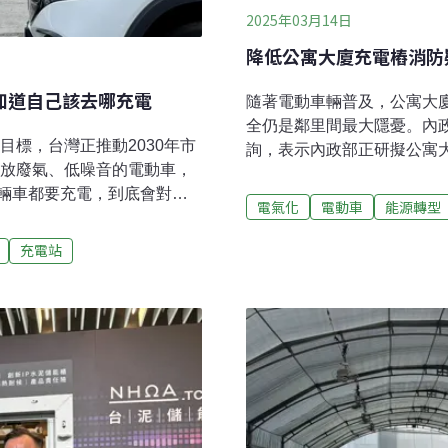
2025年03月14日
降低公寓大廈充電樁消防
會知道自己該去哪充電
隨著電動車輛普及，公寓大
全仍是鄰里間最大隱憂。內
目標，台灣正推動2030年市
詢，表示內政部正研擬公寓
排放廢氣、低噪音的電動車，
範，預計在半年之內提出建
輛車都要充電，到底會對電
充電樁安全研究 半年內提
電氣化
電動車
能源轉型
，達到電動車充電最佳化？來
院內政委員會昨日召開本會
理黃立恭怎麼說。我們的電
電動車充電樁的相關法令措
充電站
換成老鷹視角，問一個問
主第一考量，有些車主希望
年會耗多少電？答案是，超
通問題。董建宏指出，內政
1.5度計算，這相當於全台灣
依研究成果研議修正《建築
日益可觀的用電量，黃立恭分
關安全規範，最快可在半年
術層面的三大挑戰。接著再
標朝公有建物先行示範。董
狹人稠，充電樁要建在哪
點在防火救災等安全疑慮。
與集合住宅，停車位狹小加