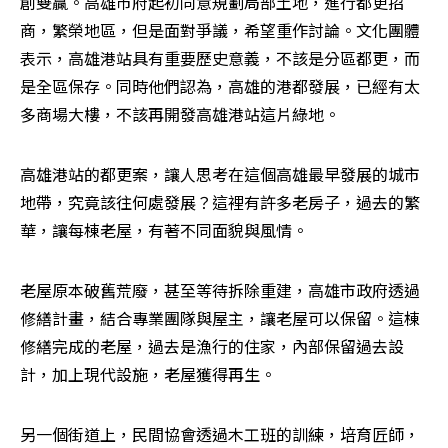
創雙贏。高雄市府起初同意規劃局部土地，進行都更招
商，繁榮地區，但是面對爭議，希望重作討論。文化團體
表示，高雄港站具有重要歷史意義，不該是分區都更，而
是全區保存。同時他們認為，高雄的港都發展，已經有太
多商場大樓，不該再開發高雄港站這片綠地。
高雄港站的都更案，讓人思考在這個高雄最早發展的城市
地帶，究竟該往何處發展？這裡有許多老房子，過去的繁
華，讓每棟老屋，有著不同面貌與風情。
老屋原本破舊荒廢，甚至等待拆除重建，高雄市政府透過
修繕計畫，結合專業團隊與屋主，讓老屋可以保留。這棟
修繕完成的老屋，過去是漁行的住家，內部保留過去設
計，加上現代設施，老屋獲得再生。
另一個街道上，民間協會透過木工班的訓練，培育匠師，