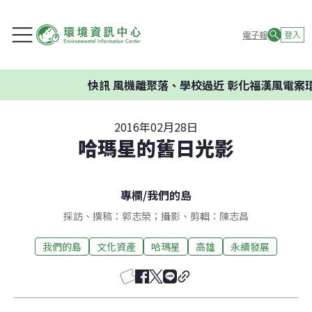
電子報
登入
快訊
風機離聚落、學校過近 彰化福漢風電案環委
2016年02月28日
哈瑪星的舊日光影
專欄
/
我們的島
採訪、撰稿：郭志榮；攝影、剪輯：陳志昌
我們的島
文化資產
哈瑪星
高雄
永續發展