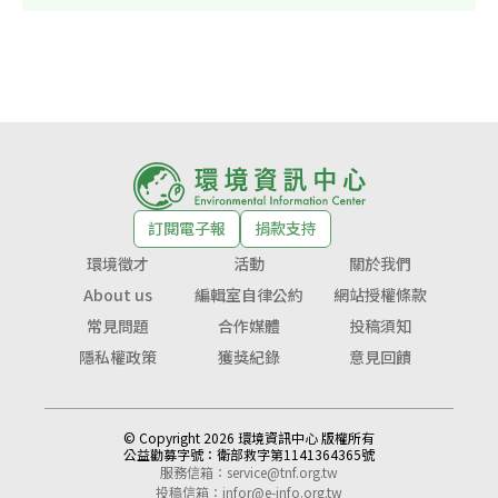
訂閱電子報
捐款支持
環境徵才
活動
關於我們
About us
編輯室自律公約
網站授權條款
常見問題
合作媒體
投稿須知
隱私權政策
獲獎紀錄
意見回饋
© Copyright 2026 環境資訊中心 版權所有
公益勸募字號：
衛部救字第1141364365號
服務信箱：
service@tnf.org.tw
投稿信箱：
infor@e-info.org.tw