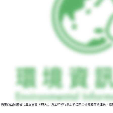
馬來西亞拓展替代生活協會（IDEAL）黃孟祚執行長及多位來自砂勞越的原住民，