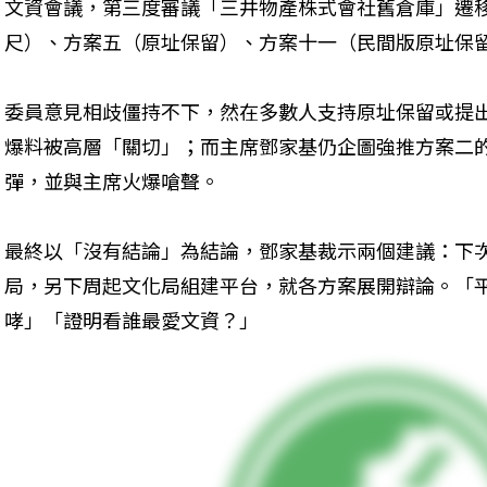
文資會議，第三度審議「三井物產株式會社舊倉庫」遷移
尺）、方案五（原址保留）、方案十一（民間版原址保
委員意見相歧僵持不下，然在多數人支持原址保留或提
爆料被高層「關切」；而主席鄧家基仍企圖強推方案二
彈，並與主席火爆嗆聲。
最終以「沒有結論」為結論，鄧家基裁示兩個建議：下
局，另下周起文化局組建平台，就各方案展開辯論。「
哮」「證明看誰最愛文資？」