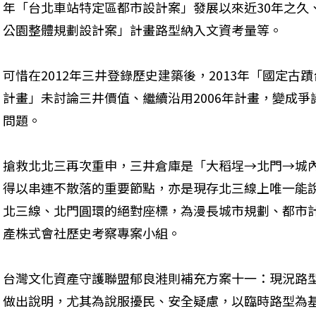
年「台北車站特定區都市設計案」發展以來近30年之久、
公園整體規劃設計案」計畫路型納入文資考量等。
可惜在2012年三井登錄歷史建築後，2013年「國定
計畫」未討論三井價值、繼續沿用2006年計畫，變成
問題。
搶救北北三再次重申，三井倉庫是「大稻埕→北門→城
得以串連不散落的重要節點，亦是現存北三線上唯一能
北三線、北門圓環的絕對座標，為漫長城市規劃、都市
產株式會社歷史考察專案小組。
台灣文化資產守護聯盟郁良溎則補充方案十一：現況路
做出說明，尤其為說服擾民、安全疑慮，以臨時路型為