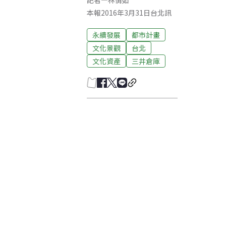
記者
—
林倩如
本報2016年3月31日台北訊
永續發展
都市計畫
文化景觀
台北
文化資產
三井倉庫