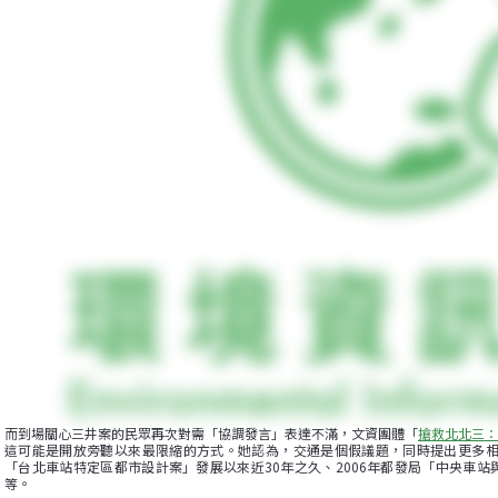
而到場關心三井案的民眾再次對需「協調發言」表達不滿，文資團體「
搶救北北三：
這可能是開放旁聽以來最限縮的方式。她認為，交通是個假議題，同時提出更多相關
「台北車站特定區都市設計案」發展以來近30年之久、2006年都發局「中央車
等。