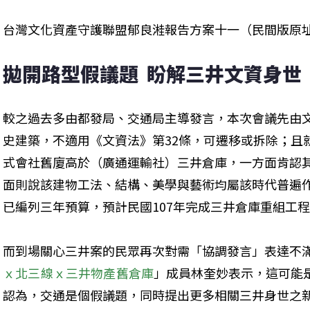
台灣文化資產守護聯盟郁良溎報告方案十一（民間版原
拋開路型假議題  盼解三井文資身世
較之過去多由都發局、交通局主導發言，本次會議先由
史建築，不適用《文資法》第32條，可遷移或拆除；且
式會社舊廈高於（廣通運輸社）三井倉庫，一方面肯認
面則說該建物工法、結構、美學與藝術均屬該時代普遍
已編列三年預算，預計民國107年完成三井倉庫重組工
而到場關心三井案的民眾再次對需「協調發言」表達不
ｘ北三線ｘ三井物產舊倉庫
」成員林奎妙表示，這可能
認為，交通是個假議題，同時提出更多相關三井身世之新