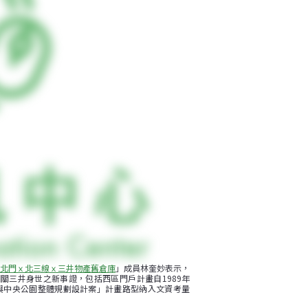
北門ｘ北三線ｘ三井物產舊倉庫
」成員林奎妙表示，
三井身世之新事證，包括西區門戶計畫自1989年
站與中央公園整體規劃設計案」計畫路型納入文資考量