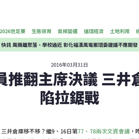
2026世足賽
生態保育
氣候變遷
循環經濟
土地利用
快訊
風機離聚落、學校過近 彰化福漢風電案環委建議不應開發
2016年03月31日
員推翻主席決議 三井
陷拉鋸戰
三井倉庫移不移？繼9、16日第
77、78兩次文資會議
，