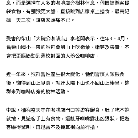
息，而是選擇在人多的咖啡店旁樹林休息，伺機搶遊客提
袋食物，有獼猴更大膽，直接跳到店家桌上搶食，最高紀
錄一天三次，讓店家頭痛不已。
受害的柴山「大碗公咖啡店」李老闆表示，往年3、4月，
舊柴山國小一帶的猴群會到山上吃嫩葉、嫩芽及果實，不
會把歪腦筋動到舊校對面的大碗公咖啡店。
近一年來，猴群習性產生很大變化，牠們習慣人類餵食
後，懶得到山上覓食，就連太陽下山也不回山上棲息，整
群來到咖啡店旁的樹林活動。
李說，獼猴整天守在咖啡店門口等遊客餵食，肚子吃不飽
就搶，見遊客手上有食物，還齜牙咧嘴露出凶狠狀，把遊
客嚇得驚叫，再迅雷不及掩耳衝向前行搶。