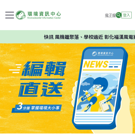
電子報
登入
快訊
風機離聚落、學校過近 彰化福漢風電案