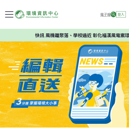
電子報
登入
快訊
風機離聚落、學校過近 彰化福漢風電案環