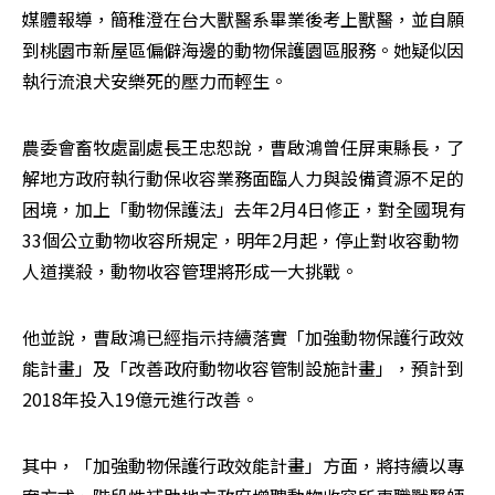
媒體報導，簡稚澄在台大獸醫系畢業後考上獸醫，並自願
到桃園市新屋區偏僻海邊的動物保護園區服務。她疑似因
執行流浪犬安樂死的壓力而輕生。
農委會畜牧處副處長王忠恕說，曹啟鴻曾任屏東縣長，了
解地方政府執行動保收容業務面臨人力與設備資源不足的
困境，加上「動物保護法」去年2月4日修正，對全國現有
33個公立動物收容所規定，明年2月起，停止對收容動物
人道撲殺，動物收容管理將形成一大挑戰。
他並說，曹啟鴻已經指示持續落實「加強動物保護行政效
能計畫」及「改善政府動物收容管制設施計畫」，預計到
2018年投入19億元進行改善。
其中，「加強動物保護行政效能計畫」方面，將持續以專