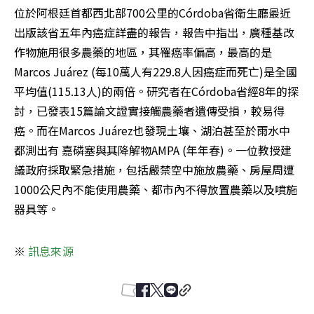
位於阿根廷首都西北部700公里的Córdoba省衛生廳最近
出版該省五年內癌症詳盡的報告，報告中指出，廣種基改
作物施用很多農藥的地區，其罹癌率偏高，最高的是
Marcos Juárez (每10萬人有229.8人因癌症而死亡)是全國
平均值(115.13人)的兩倍。研究者在Córdoba省經8年的探
討，已發表15篇論文證實接觸農藥者遺傳受損，較易得
癌。而在Marcos Juárez也發現土壤、湖泊甚至於雨水中
都測出有 嘉磷塞與其降解物AMPA (年年春)。一位教授建
議政府採取緊急措施，包括嚴禁空中施放農藥、房屋周遭
1000公尺內不能使用農藥、都市內不得放置農藥以及噴施
器具等。
※
 訊息來源