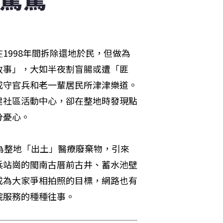
1998年間拆除還地於民，但做為
故事」，大如半夜割盲腸或遭「匪
守官兵和老一輩居民所津津樂道。 
建社區活動中心，卻在整地時發現點
分憂心。
為整地「出土」醫療廢棄物，引來
兵站崗的閩南古厝前古井、蓄水池壁
成為大家爭相拍照的目標，網路也有
院服務的種種往事。