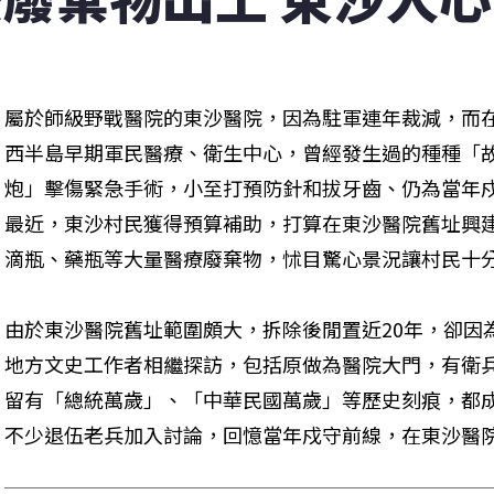
屬於師級野戰醫院的東沙醫院，因為駐軍連年裁減，而在
西半島早期軍民醫療、衛生中心，曾經發生過的種種「
炮」擊傷緊急手術，小至打預防針和拔牙齒、仍為當年戍
最近，東沙村民獲得預算補助，打算在東沙醫院舊址興
滴瓶、藥瓶等大量醫療廢棄物，怵目驚心景況讓村民十
由於東沙醫院舊址範圍頗大，拆除後閒置近20年，卻因
地方文史工作者相繼探訪，包括原做為醫院大門，有衛
留有「總統萬歲」、「中華民國萬歲」等歷史刻痕，都
不少退伍老兵加入討論，回憶當年戍守前線，在東沙醫