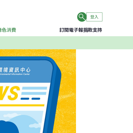
登入
綠色消費
訂閱電子報
捐款支持