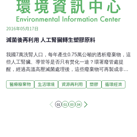
2016年05月17日
滅菌後再利用 人工腎臟轉生塑膠原料
我國7萬洗腎人口，每年產生0.75萬公噸的透析廢棄物，這
些人工腎臟、導管等是否只有焚化一途？環署廢管處提
醒，經過高溫高壓滅菌處理後，這些廢棄物可再製成非食
物用途的塑膠產品。廢管處處長吳盛忠指出，目前國內已
醫療廢棄物
生活環境
資源再利用
塑膠
循環經濟
有七成洗腎醫療機構選擇滅菌再利用的處理方式，約有
0.45萬公噸，也就是六成的洗腎相關醫療廢棄物，與病人
一起尋求起死回生的機會。國內每年約產生12萬噸的廢棄
01
02
03
04
物，其中9萬公噸屬無害的生活廢棄物，剩下的3萬噸則屬
於有害的醫療廢棄物，這些醫療廢棄物目前約85%由專用
的醫療焚化爐處理，但剩下15%，再滅菌後仍有再利用的
機會。在世界衛生組織（WHO）醫療廢棄物安全管理技術
手冊中，有害醫療廢棄物以焚化處理為原則，但也有說明