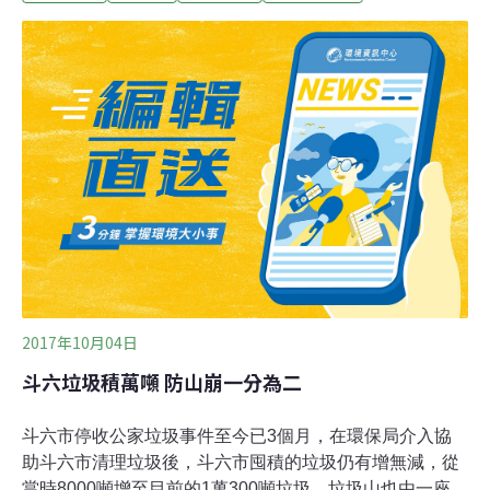
黑心工廠。節目指這些工廠專門回收輸液管、輸液袋、一
次性針筒等垃圾，製成業內俗稱「再生顆粒」的塑料粒，
再送到下游企業加工，生產出來的產品，五花八門，包括
水果籃、蔬菜網袋、臉盆、水杯，甚至兒童玩具，都是民
眾最常接觸的塑膠製品。而這些醫療垃圾在加工過程中產
生的污水，不經任何處理，直接排到周邊江河中上世紀70
年代，中國曾爆發醫療廢物處置不當引起B肝傳播流行事
件。儘管中國當局在2003年SARS風暴後，頒佈了《醫療
廢物管理條例》，嚴禁任何單位和個人買賣醫療廢物。但
十多年來，這種現象絲毫沒有減少，醫療廢物的
2017年10月04日
斗六垃圾積萬噸 防山崩一分為二
斗六市停收公家垃圾事件至今已3個月，在環保局介入協
助斗六市清理垃圾後，斗六市囤積的垃圾仍有增無減，從
當時8000噸增至目前的1萬300噸垃圾，垃圾山也由一座變