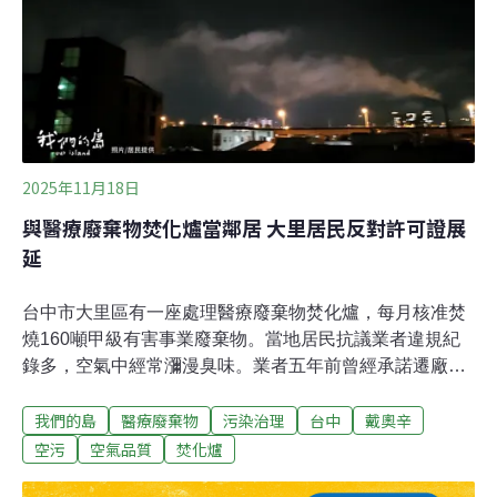
瘦瘦針、瘦瘦筆的主成分就是GLP-1受體促效劑。光在美
國，就有近1/8的成年人，約4100萬人使用過GLP-1藥物。
除了減重，科學家也利用合成胜肽開發出治療癌症、醫
美、動物用藥、改善農作等不同功能的胜肽藥物。在減肥
藥的推波助瀾下，2023年全球胜肽藥品市場規模
2025年11月18日
與醫療廢棄物焚化爐當鄰居 大里居民反對許可證展
延
台中市大里區有一座處理醫療廢棄物焚化爐，每月核准焚
燒160噸甲級有害事業廢棄物。當地居民抗議業者違規紀
錄多，空氣中經常瀰漫臭味。業者五年前曾經承諾遷廠，
如今廢棄物處理許可證即將到期，持續申請展延，居民憂
我們的島
醫療廢棄物
污染治理
台中
戴奧辛
心只能生活在空污之中。漢杞工程公司於2000年在台中大
里舊工業區設置焚化爐，處理醫療廢棄物，所在地緊鄰住
空污
空氣品質
焚化爐
宅區與學校。細長、約五層樓高的煙囪，就隱身在大樓與