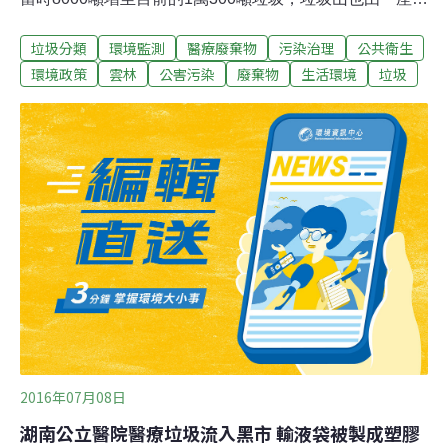
成兩座。市公所表示，垃圾去化的量與產生量已趨於平
垃圾分類
環境監測
醫療廢棄物
污染治理
公共衛生
衡，垃圾山不會再變高變胖。市長謝淑亞表示，公所努力
解決垃圾問題，每日垃圾量已從60公噸降至45噸，但仍有
環境政策
雲林
公害污染
廢棄物
生活環境
垃圾
進步的空間。斗六市清潔隊表示，目前轉運站每天最多可
外運100公噸垃圾，但並非每天垃圾都會外運，垃圾已累
積逾萬噸，因囤積量太多，原有的垃圾山一度達4層樓
高，為避免「山崩」危險，目前垃圾分為兩堆，垃圾山從
一座變成兩座，所幸垃圾進出量已趨於平衡，囤積量已不
會再增加，呼籲民眾做好垃圾分類，落實垃圾減量。
2016年07月08日
湖南公立醫院醫療垃圾流入黑市 輸液袋被製成塑膠