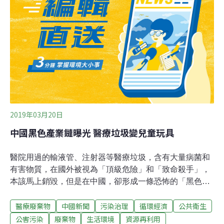
丟掉，從每年全民健保相關經費反推，每年有高達193公
噸的藥物被丟棄。環保署過去委託的調查就顯示，全台多
個檢測點都遭檢出有歐弗洒欣、頭孢類抗生素等藥物。對
此，環保署署長張子敬承諾，將盡快與衛福部聯繫，研議
強化醫療廢棄物處理的相關宣導、增加藥品回收據點等。
2019年03月20日
中國黑色產業鏈曝光 醫療垃圾變兒童玩具
醫院用過的輸液管、注射器等醫療垃圾，含有大量病菌和
有害物質，在國外被視為「頂級危險」和「致命殺手」，
本該馬上銷毀，但是在中國，卻形成一條恐怖的「黑色產
業鏈」。中國央視日前播放「315晚會」節目，揭露中國
醫療廢棄物
中國新聞
污染治理
循環經濟
公共衛生
各地充斥醫療垃圾製造的日用品，其中河南、河北、山
東、陝西等多地都存在許多回收、加工這些醫療廢棄物的
公害污染
廢棄物
生活環境
資源再利用