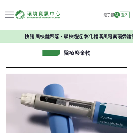
電子報
登入
快訊
風機離聚落、學校過近 彰化福漢風電案環委建議不應開
醫療廢棄物