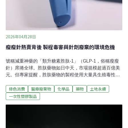
2026年04月28日
瘦瘦針熱賣背後 製程毒害與針劑廢棄的環境危機
號稱減重神藥的「類升糖素胜肽-1」（GLP-1，俗稱瘦瘦
針）席捲全球。胜肽藥物如日中天，市場規模超過百億美
元。但專家提醒，胜肽藥物的製程使用大量具生殖毒性的
有機溶劑，歐盟已嚴加管制，藥廠須加緊研發新製程，以
綠色消費
醫療廢棄物
化學品
藥物
土地永續
免帶來環境災難。模仿人體激素胜肽（peptide）是胺基酸
組成的短鏈分子，原本就存在人體，也可從食物中攝取。
一次性塑膠製品
不同的胜肽肩負不同功能，如幫助消化、刺激排卵、調節
血壓等。藥廠研發GLP-1受體促效劑（GLP-1 receptor
agonists），原本是為了控制第二型糖尿病患者的血糖，
擴展到減重、新陳代謝治療用途後，使用人數迅速擴張。