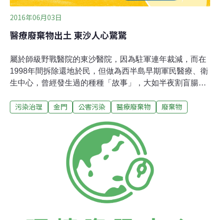
2016年06月03日
醫療廢棄物出土 東沙人心驚驚
屬於師級野戰醫院的東沙醫院，因為駐軍連年裁減，而在
1998年間拆除還地於民，但做為西半島早期軍民醫療、衛
生中心，曾經發生過的種種「故事」，大如半夜割盲腸或
遭「匪炮」擊傷緊急手術，小至打預防針和拔牙齒、仍為
污染治理
金門
公害污染
醫療廢棄物
廢棄物
當年戍守官兵和老一輩居民所津津樂道。 最近，東沙村民
獲得預算補助，打算在東沙醫院舊址興建社區活動中心，
卻在整地時發現點滴瓶、藥瓶等大量醫療廢棄物，怵目驚
心景況讓村民十分憂心。由於東沙醫院舊址範圍頗大，拆
除後閒置近20年，卻因為整地「出土」醫療廢棄物，引來
地方文史工作者相繼探訪，包括原做為醫院大門，有衛兵
站崗的閩南古厝前古井、蓄水池壁留有「總統萬歲」、
「中華民國萬歲」等歷史刻痕，都成為大家爭相拍照的目
標，網路也有不少退伍老兵加入討論，回憶當年戍守前
線，在東沙醫院服務的種種往事。