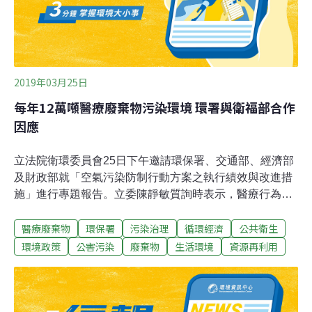
打擊整治涉醫療廢物和廢鉛蓄電池違法違規行為專項行
動，則分安排部署、摸排整治、重點抽查、總結通報四個
階段。
2019年03月25日
每年12萬噸醫療廢棄物污染環境 環署與衛福部合作
因應
立法院衛環委員會25日下午邀請環保署、交通部、經濟部
及財政部就「空氣污染防制行動方案之執行績效與改進措
施」進行專題報告。立委陳靜敏質詢時表示，醫療行為會
產生許多廢棄物，包括用過的塑膠手套、尿袋、或是過期
醫療廢棄物
環保署
污染治理
循環經濟
公共衛生
變質的藥品等，這些東西也會造成空氣、土壤、水源的污
染，但回收處理問題長期被忽視。陳靜敏說，世界衛生組
環境政策
公害污染
廢棄物
生活環境
資源再利用
織（WHO）揭示85%的醫療廢棄物可回收再利用，但根據
調查，國內醫療院所一年生產約12萬噸的醫療廢棄物，其
中申請回收再利用的卻不到9000噸。再以藥品為例，有調
查指出高達62%的民眾習慣存放沒吃完的藥、過期變質就