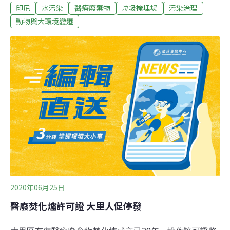
印尼
水污染
醫療廢棄物
垃圾掩埋場
污染治理
處洗澡和洗衣服，河流恐成病毒溫床。印尼衛生部指出，
3月到6月期間國內共產生1480噸醫療廢棄物。衛生部官員
動物與大環境變遷
努拉里（Imran Agus Nurali）表示，已通過新的法規，其
中包括醫療機構處理相關廢棄物的準則。印尼法律健康協
會的流行病專家邁爾克（Mahesa Paranadipa Maikel）指
出，如果這些醫療廢棄物散佈在河流附近的社區，則會污
染當地水源且有傳播武漢肺炎的可能。
2020年06月25日
醫廢焚化爐許可證 大里人促停發