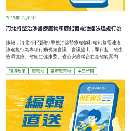
2019年07月03日
河北將整治涉醫療廢物和廢鉛蓄電池違法違規行為
據報，河北2日召開打擊整治涉醫療廢物和廢鉛蓄電池違
法違規行為專項行動視頻會議，會議提出，即日起，省生
態環境廳、省衛生健康委、省公安廳聯合在全省範圍內集
中開展為期3個月的打擊整治涉醫療廢物違法違規行為專
環境政策
廢電池
醫療廢棄物
中國新聞
項行動，同時也將持續推進嚴厲打擊廢鉛蓄電池違法違規
行為專項行動。此專項行動中，將以醫療衛生機構和醫療
廢物集中處置單位為重點，突出縣級、社區、農村醫療衛
生機構重點區域，全面摸清醫療衛生機構、醫療廢物集中
處置單位管理狀況，健全完善醫療廢物管理責任制，遏制
醫療廢物非法傾倒、處置，切實消除醫療廢物管理隱患，
確保醫療廢物管理規範安全。重點任務包括檢查醫療衛生
機構內部醫療廢物管理情況、醫療廢物集中處置單位轉運
和經營情況、醫療廢物集中收集和處置能力建設情況等。