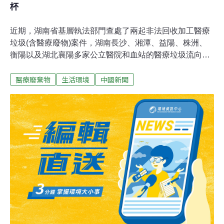
杯
近期，湖南省基層執法部門查處了兩起非法回收加工醫療
垃圾(含醫療廢物)案件，湖南長沙、湘潭、益陽、株洲、
衡陽以及湖北襄陽多家公立醫院和血站的醫療垃圾流向城
郊接合部和農村地區的「黑作坊」。湖南省環保廳固廢站
醫療廢棄物
生活環境
中國新聞
負責人龔志淩說，在岳陽、長沙查處的兩起案件中，執法
部門查獲了近百噸醫療垃圾，其中大部分是可以回收的輸
液袋、輸液瓶等醫療垃圾，少部分是必須焚燒銷毀的醫療
廢物。從環保部門的角度來說，查獲的近百噸醫療垃圾沒
有嚴格按規定進行分類，摻雜著輸液針管、血液袋等醫療
廢物，整體而言都可以視作是醫療廢物。到目前為止，上
述兩起案件中的醫療垃圾垃圾倒賣鏈條並未查明。湖南省
環保和衛生部門認為，查獲的醫療垃圾既有可能直接來自
醫院，也有可能是運送環節出了問題。