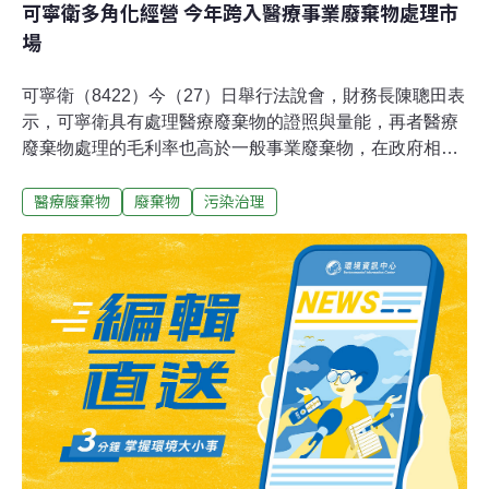
可寧衛多角化經營 今年跨入醫療事業廢棄物處理市
場
可寧衛（8422）今（27）日舉行法說會，財務長陳聰田表
示，可寧衛具有處理醫療廢棄物的證照與量能，再者醫療
廢棄物處理的毛利率也高於一般事業廢棄物，在政府相關
單位及醫療院所的邀約下，可寧衛已開始參與醫療廢棄物
醫療廢棄物
廢棄物
污染治理
處理的招標，跨入醫療廢棄物處理市場。目前日友
（8341）是全台最大的醫療廢棄物處理業者，全台的醫療
廢棄物也約達100%的處理率，可寧衛跨入醫療廢棄物處
理市場，將與日友成為競爭對手。