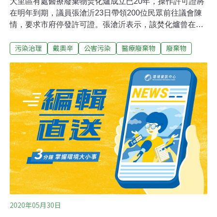
大里區有處醫療廢棄物焚化爐成立已20年，操作許可證將
在明年到期，議員張滄沂23日帶領200位民眾前往議會陳
情，要求市府停發許可證。張滄沂表示，該焚化爐曾在
2018年7月被檢測到戴奧辛超標三倍，市府竟在2019年7
污染治理
戴奧辛
公害污染
醫療廢棄物
廢棄物
月通過許可證展延兩年，如果市府明年再核發許可證，大
里人會全面抵制市長盧秀燕。他還說，大里高中就曾經發
生三次學生聞到惡臭昏倒事件。居民表示，這處焚化爐製
造的空污比台中火力發電廠還嚴重。環保局長吳志超表
示，只要是空污，市府都要對付，該焚化爐周邊已經設置
多個「空氣盒子」，24小時監測且數據上網公開，未來會
再擴充。業者則表示，該公司合法立案，協助地方解決醫
療廢棄物問題，排放廢氣都經過環保局檢驗合格。
2020年05月30日