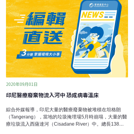
橋墩之間，不分晝夜排出的煙霧，讓下風處居民經常聞到
陣陣異味。住在附近的廖先生表示，晚間煙囪仍持續排
煙：「有時候空氣中會有塑膠味或豬屎味，開了空氣清淨
機也沒用。在外面聊天，聊著聊著就想咳嗽，只能趕快回
家。」居民更擔心長期吸入廢氣會影響健康。醫療廢棄物
含PVC塑膠材料 焚燒恐產生戴奧辛漢杞公司收受的事業廢
棄物項目包括廢尖銳器具、基因毒性廢棄物、感染性廢棄
物（病理、血液、受污染動物屍體、殘肢及墊料類）及其
混合物。看守台灣協會秘書長謝和霖指出，這類
2020年09月01日
印尼醫療廢棄物流入河中 恐成病毒溫床
綜合外媒報導，印尼大量的醫療廢棄物被堆積在坦格朗
（Tangerang），當地的垃圾掩埋場5月時崩塌，大量的醫
療垃圾流入西薩達河（Cisadane River）中。總長138公
里的西薩達河是當地居民重要的水資源，許多民眾會在此