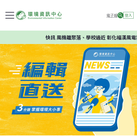
電子報
登入
快訊
風機離聚落、學校過近 彰化福漢風電