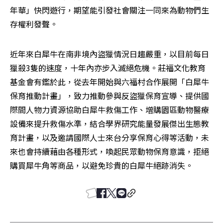
年華」快閃遊行，期望能引發社會關注一同來為動物們生
存權利發聲。
近年來白犀牛在南非境內盜獵情況日趨嚴重，以目前每日
獵殺3隻的速度，十年內亦步入滅絕危機。莊福文化教育
基金會有鑑於此，從去年開始與六福村合作展開「白犀牛
保育推動計畫」，致力推動參與反盜獵保育宣導、提供國
際間人物力資源協助白犀牛救傷工作、增購園區動物醫療
設備來提升救傷水準，結合學界研究能量發展傑出生態教
育計畫，以及邀請國際人士來台分享保育心得等活動，未
來也會持續藉由各種形式，喚起民眾動物保育意識，拒絕
購買犀牛角等商品，以避免珍貴的白犀牛絕跡消失。