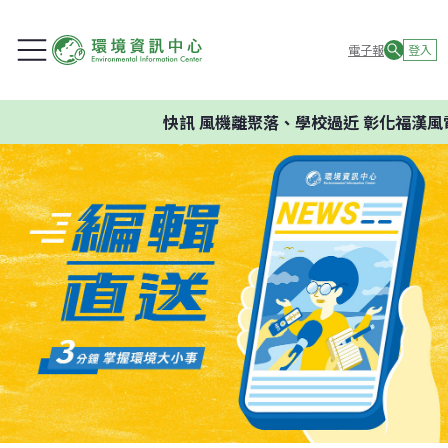
電子報
登入
快訊
風機離聚落、學校過近 彰化福漢風