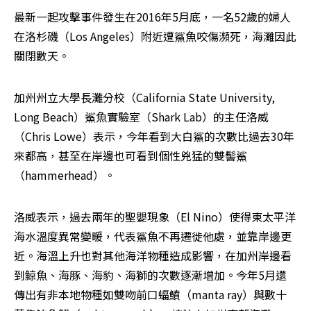
最新一起攻擊事件發生在2016年5月底，一名52歲的婦人
在洛杉磯（Los Angeles）附近遭鯊魚咬傷瀕死，海灘因此
關閉數天。
加州州立大學長灘分校（California State University, 
Long Beach）鯊魚實驗室（Shark Lab）的主任洛威
（Chris Lowe）表示，今年看到大白鯊的次數比過去30年
來都高，甚至在岸邊也可看到個性兇猛的雙髻鯊
（hammerhead）。
洛威表示，過去兩年的聖嬰現象（El Nino）使得東太平洋
海水溫度異常變暖，代表鯊魚不再遷徙他處，並靠岸邊更
近。海溫上升也對其他海洋物種造成影響，在加州岸邊看
到鯨魚、海豚、海豹、海獅的次數逐漸增加。今年5月還
傳出有非本地物種如雙吻前口蝠鱝（manta ray）與數十