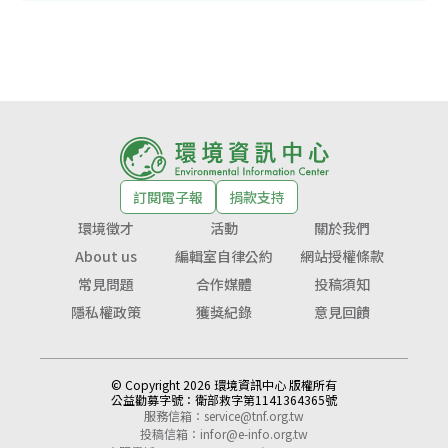
訂閱電子報
捐款支持
環境徵才
活動
關於我們
About us
編輯室自律公約
網站授權條款
常見問題
合作媒體
投稿須知
隱私權政策
獲獎紀錄
意見回饋
© Copyright 2026 環境資訊中心 版權所有
公益勸募字號：
衛部救字第1141364365號
服務信箱：
service@tnf.org.tw
投稿信箱：
infor@e-info.org.tw