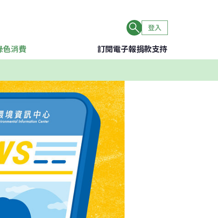
登入
綠色消費
訂閱電子報
捐款支持