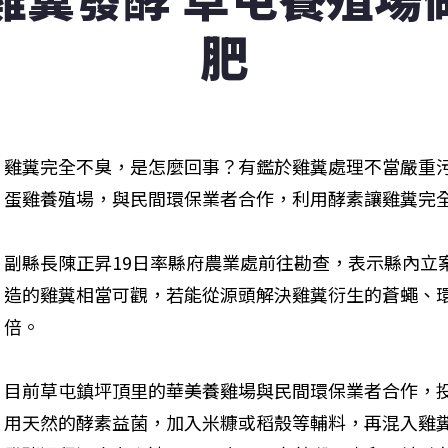
肥
雞糞完全不臭，是怎麼回事？有鑑於雞糞處理不當嚴重
蛋雞養殖場，與民間環保業者合作，利用酵素讓雞糞完
副縣長陳正昇19日率縣府農業處前往勘查，表示縣內立案
造的雞糞相當可觀，若能從源頭解決雞糞衍生的蒼蠅、
倍。
目前草屯鎮坪頂里的華美養雞場與民間環保業者合作，
用天然的酵素益菌，加入米糠或稻殼等輔料，再混入雞