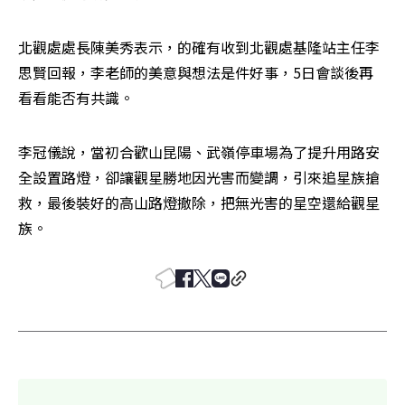
北觀處處長陳美秀表示，的確有收到北觀處基隆站主任李
思賢回報，李老師的美意與想法是件好事，5日會談後再
看看能否有共識。
李冠儀說，當初合歡山昆陽、武嶺停車場為了提升用路安
全設置路燈，卻讓觀星勝地因光害而變調，引來追星族搶
救，最後裝好的高山路燈撤除，把無光害的星空還給觀星
族。