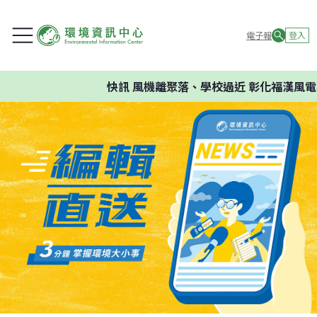
電子報
登入
快訊
風機離聚落、學校過近 彰化福漢風電