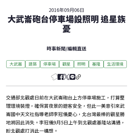
2016年09月06日
大武崙砲台停車場設照明 追星族
憂
時事新聞
/
編輯直送
大武崙
建築
停車場
觀星
照明
基隆
生活環境
交通部北觀處日前在大武崙砲台上方停車場施工，打算整
理環境裝燈，確保賞夜景的遊客安全，但此一美意引來武
崙國中天文社指導老師李冠儀憂心，北台灣最棒的觀星勝
地將因此消失。李冠儀9月5日上午到北觀處基隆站溝通，
盼北觀處打消此一構想。