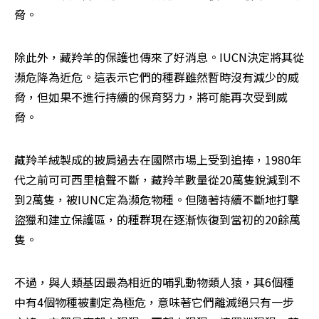
脅。
除此外，藏羚羊的保護也傳來了好消息。IUCN決定將其從
瀕危降為近危。這表示它們的種群雖然暫時沒有減少的威
脅，但如果不進行持續的保育努力，將可能再次受到威
脅。
藏羚羊絨製成的披肩過去在國際市場上受到追捧，1980年
代之前可可西里槍聲不斷，藏羚羊數量從20萬隻銳減到不
到2萬隻，被IUNC定為瀕危物種。但隨著持續不斷地打擊
盜獵和建立保護區，的種群現在逐漸恢復到當初的20餘萬
隻。
不過，與人類基因最為相近的哺乳動物類人猿，其6個種
中有4個物種被劃定為極危，意味著它們離滅絕只有一步