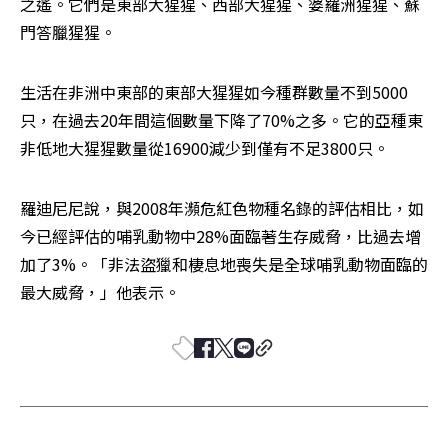
之遙。它們是東部大猩猩、西部大猩猩、婆羅洲猩猩、蘇
門答臘猩猩。
生活在非洲中東部的東部大猩猩如今種群數量不到5000
只，在過去20年間這個數量下降了70%之多。它的亞種東
非低地大猩猩數量從16900減少到僅有不足3800只。
羅迪尼尼說，與2008年瀕危紅色物種名錄的評估相比，如
今已經評估的哺乳動物中28%面臨著生存威脅，比過去增
加了3%。「非法盜獵和棲息地喪失是全球哺乳動物面臨的
最大威脅，」他表示。