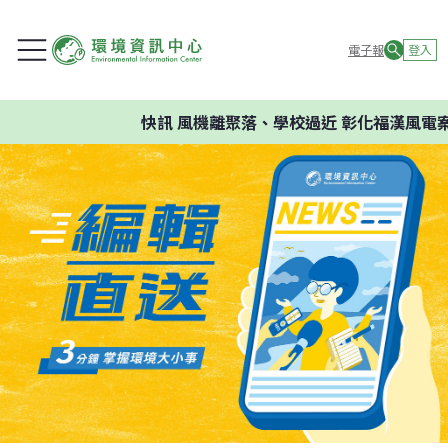
電子報
登入
快訊
風機離聚落、學校過近 彰化福漢風電案