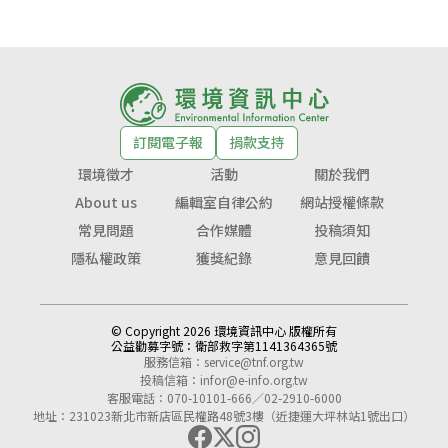
訂閱電子報
捐款支持
環境徵才
活動
關於我們
About us
編輯室自律公約
網站授權條款
常見問題
合作媒體
投稿須知
隱私權政策
獲獎紀錄
意見回饋
© Copyright 2026 環境資訊中心 版權所有
公益勸募字號：
衛部救字第1141364365號
服務信箱：
service@tnf.org.tw
投稿信箱：
infor@e-info.org.tw
客服電話：070-10101-666／02-2910-6000
地址：231023新北市新店區民權路48號3樓（近捷運大坪林站1號出口）