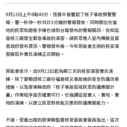
9月13日上午8點45分，恆春半島響起了核子事故預警警
報，響一秒停一秒共計3分鐘的警報發放，同時間位在當
地的民眾和遊客手機也接到台電發布的警報簡訊，告知這
是核三廠發生緊急事故的演習，請民眾進入室內掩蔽並留
意政府發布資訊。警報發布後，今年原能會主辦的核安演
習廠區外實兵演練正式開始。
原能會表示，自9月12日起為期三天的核安演習實兵演
練，除了要驗證核三廠在福島核災事故後的安全防護改善
措施，以及屏東縣政府「核子事故區域民眾防護應變計
畫」作業程序是否確實可行，也強調這是實人、實地、實
物的演練，以建立民眾對核能災害的防護應變能力。
不過，受邀出席的屏東縣監督核安委員會委員指出，這次