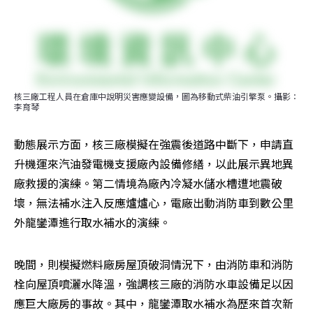
核三廠工程人員在倉庫中說明災害應變設備，圖為移動式柴油引擎泵。攝影：
李育琴
動態展示方面，核三廠模擬在強震後道路中斷下，申請直
升機運來汽油發電機支援廠內設備修繕，以此展示異地異
廠救援的演練。第二情境為廠內冷凝水儲水槽遭地震破
壞，無法補水注入反應爐爐心，電廠出動消防車到數公里
外龍鑾潭進行取水補水的演練。
晚間，則模擬燃料廠房屋頂破洞情況下，由消防車和消防
栓向屋頂噴灑水降溫，強調核三廠的消防水車設備足以因
應巨大廠房的事故。其中，龍鑾潭取水補水為歷來首次新