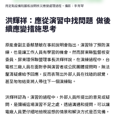
用定點設備和展板說明核災應變處理過程。攝影：李育琴
洪輝祥：應從演習中找問題  做後
續應變措施思考
原能會副主委蔡慧敏在事前說明會指出，演習除了預防演
練，也是讓工作人員有學習的機會。然而屏東縣監督核安
委員、屏東環保聯盟理事長洪輝祥說，在演練過程中，台
電核三廠人員在面對參與演習者或公民團體提問時，無法
釐清疑慮給予回應，反而表現出外部人員在找碴的感覺，
甚至匆匆結束將人帶往下一個演練點。
洪輝祥認為，演習的過程中，外部人員所提出的意見或疑
問，是彌補這場演習不足之處，透過溝通和提問，可以讓
電廠人員更仔細地檢視設想的情景和解決方式是否完備。