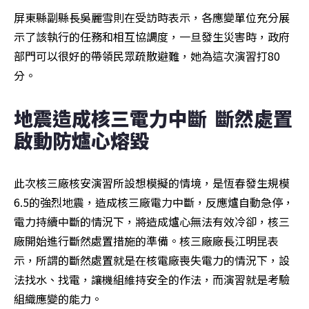
屏東縣副縣長吳麗雪則在受訪時表示，各應變單位充分展
示了該執行的任務和相互協調度，一旦發生災害時，政府
部門可以很好的帶領民眾疏散避難，她為這次演習打80
分。
地震造成核三電力中斷  斷然處置
啟動防爐心熔毀
此次核三廠核安演習所設想模擬的情境，是恆春發生規模
6.5的強烈地震，造成核三廠電力中斷，反應爐自動急停，
電力持續中斷的情況下，將造成爐心無法有效冷卻，核三
廠開始進行斷然處置措施的準備。核三廠廠長江明昆表
示，所謂的斷然處置就是在核電廠喪失電力的情況下，設
法找水、找電，讓機組維持安全的作法，而演習就是考驗
組織應變的能力。