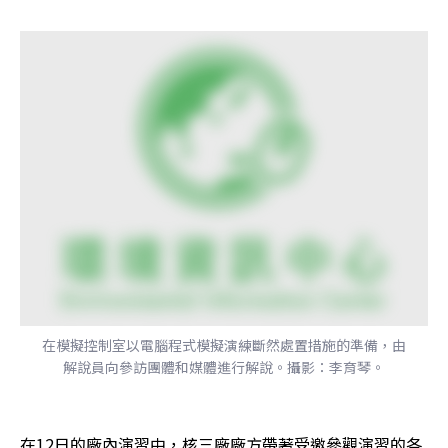
在模擬控制室以電腦程式模擬演練斷然處置措施的準備，由
解說員向參訪團體和媒體進行解說。攝影：李育琴。
在12日的廠內演習中，核三廠廠方帶著受邀參觀演習的各