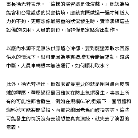
事長徐光蓉表示，「這樣的演習還是像演戲。」她認為原
能會和台電設想的災害情境，應該實際做過一遍才知道人
力夠不夠，更應想像最嚴重的狀況發生時，實際演練這些
設備的取用、人員的到位，而非僅是定點演出動作。
以廠內水源不足無法供應爐心冷卻，要到龍鑾潭取水回廠
供水的情況下，很可能因為地震造城恆春斷層錯動，道路
中斷，人員車輛根本無法通行，如何順利取水？
此外，徐光蓉指出，斷然處置最重要的就是圍阻體內反應
爐的釋壓，釋壓過程最困難就在防止氫爆發生，事實上所
有的可能性都會發生，例如在規模6.5的強震下，圍阻體和
燃料池可能裂開受損、內部管線因老舊而破損等等。這些
可能發生的情況沒有去設想並真實演練，就失去了演習的
意義。