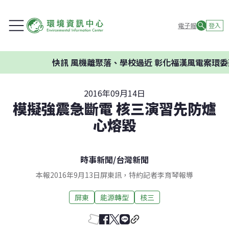
電子報
登入
快訊
風機離聚落、學校過近 彰化福漢風電案環委建議不
2016年09月14日
模擬強震急斷電 核三演習先防爐
心熔毀
時事新聞
/
台灣新聞
本報2016年9月13日屏東訊，特約記者李育琴報導
屏東
能源轉型
核三