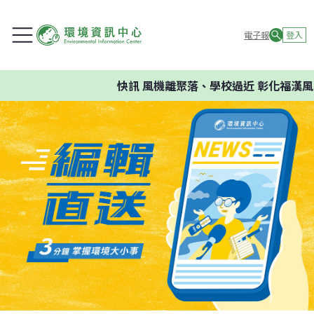
電子報
登入
快訊
風機離聚落、學校過近 彰化福漢風