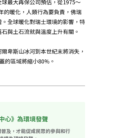
球最大再保公司預估，從1975～
50年的暖化，人類行為要負責，佛瑞
增。全球暖化對瑞士環境的影響，特
石與土石流就與溫度上升有關。 
阿爾卑斯山冰河到本世紀末將消失，
的區域將縮小80%。 

中心》為環境發聲
開普及，才能促成民眾的參與和行