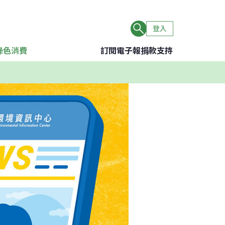
登入
綠色消費
訂閱電子報
捐款支持