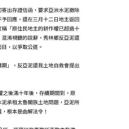
初寄出存證信函，要求亞洲水泥撤除
不予回應，還在三月十二日地主返回
宣稱「原住民地主的耕作權已超過十
、混淆視聽的說辭，秀林鄉反亞泥還
目，以爭取公道。 
續期」，反亞泥還我土地自救會提出
權之後滿十年後，存續期間到，原
水泥承租太魯閣族土地問題，亞泥所
，根本是曲解法令！ 