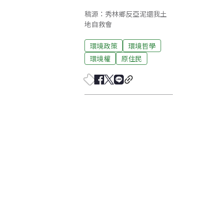
稿源：秀林鄉反亞泥還我土
地自救會
環境政策
環境哲學
環境權
原住民