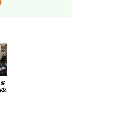
亞泥
委怒