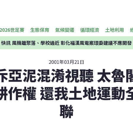
2026世足賽
生態保育
氣候變遷
循環經濟
土地利用
快訊
風機離聚落、學校過近 彰化福漢風電案環委建議不應開發
2001年03月21日
斥亞泥混淆視聽 太魯
耕作權 還我土地運動
聯