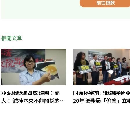
前往捐款
相關文章
亞泥稱願減四成 環團：騙
同意停審前已低調展延
人！ 減掉本來不能開採的蛋
20年 礦務局「偷襲」立
白而已