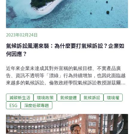
2023年02月24日
氣候訴訟風潮來襲：為什麼要打氣候訴訟？企業如
何因應？
近年來企業未達成其對外宣稱的氣候目標、不實產品廣
告、資訊不透明等「漂綠」行為持續增加，也因此面臨越
來越多的氣候訴訟。倫敦政經學院氣候訴訟教授謝茲爾
（Joana Setzer）在媒體訪談中提醒各國企業：「在提出
減碳新生活
環境政策
氣候變遷
氣候訴訟
環境權
氣候承諾時，都應該想想自己是否能兌現。」這也意味著
企業應將氣候訴訟風險納入投資與行動考量。2022年，四
ESG
深度低碳專題
位印尼帕里島（Pari）居民遠赴瑞士，對一間跨國水泥企
業霍爾希姆（Holcim）提起民事訴訟。該公司為全球前50
大排碳大戶。自1950-2021年來，已產生70億噸碳排，甚
至超越瑞士全國同期的碳排放總量。這是瑞士第一起、也