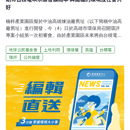
好
楠梓產業園區擬於中油高雄煉油廠舊址（以下簡稱中油高
廠舊址）進行開發，今（4）日於高雄市環保局召開環評
專案小組第一次初審會。由於產業園區未來將由台積電進
駐設廠，引發社會高度關注。半導體產業涉及大量的用
地球公民基金會
土地利用
環境權
高雄
台積電
水、用電需求，其使用的化學品不斷因應製程更新而變
化，也使廢水、廢棄物的管理複雜化，足見台積電設廠帶
環評
公共論壇
來的環境與社會外部性不容小覷。為了迎接台積電，高雄
市政府用最快的速度展開楠梓產業園區的行政程序，上述
這些環評能否妥善完備？過去前高雄市長陳菊承諾於中油
高廠舊址設立的生態公園，是否能兌現承諾納入規劃之
中？這是我們擔憂之處，也是市民最深刻的期待。然而經
歷全球晶片供應短缺，半導體晶片儼然成為各國重要的戰
略物資。而台積電的晶圓代工市占率達全球的五成，對於
我國的地緣政治地位有決定性的影響。我們理解台積電對
於台灣的重要性，但我們依然期待重視企業社會責任及永
續發展的台積電，能「不只是蓋工廠」，而是透過與社區