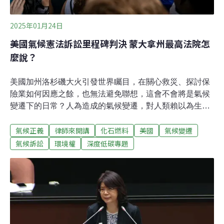
2025年01月24日
美國氣候憲法訴訟里程碑判決 蒙大拿州最高法院怎
麼說？
美國加州洛杉磯大火引發世界矚目，在關心救災、探討保
險業如何因應之餘，也無法避免聯想，這會不會將是氣候
變遷下的日常？人為造成的氣候變遷，對人類賴以為生的
環境系統產生的威脅有多強大，剛好也在美國蒙大拿州最
氣候正義
律師來開講
化石燃料
美國
氣候變遷
高法院近期出爐的氣候判決中描繪。環評可以不用考慮溫
室氣體排放嗎？此案是由一群12到18歲的蒙大拿州青年提
氣候訴訟
環境權
深度低碳專題
起，也是美國第一宗氣候憲法訴訟進入法庭實質審理，且
原告取得有利成果的判決。對美國氣候法律運動來說是一
個里程碑案件。這則判決的爭議源於蒙大拿州法律[1]規
定，環境影響評估「得不考量本質上為區域、全國或全球
的實質或潛在環境影響」，且任何以溫室氣體排放對蒙大
拿境內或境外產生負面影響為由，挑戰行政機關的決策並