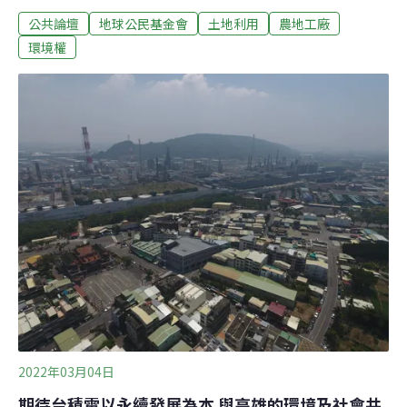
不得危及公安」。三不原則仍言猶在耳，立委林岱樺卻在
公共論壇
地球公民基金會
土地利用
農地工廠
3月25日質詢經濟部長王美花時，聲稱中高污染農地違章
工廠，如果符合環保、消防、工安，也應該要予以納管，
環境權
並稱現有的51+2項的非屬低污染認定基準「落後」，需要
檢討放寬。全然不顧《工輔法》規定：中高污染應轉型、
關廠或遷廠，否則應依法斷水斷電。
2022年03月04日
期待台積電以永續發展為本 與高雄的環境及社會共