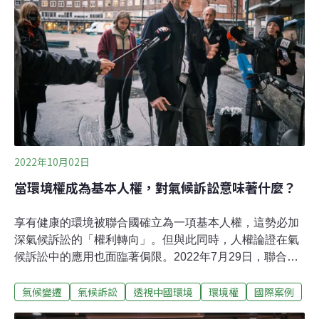
是全球第一次針對水泥產業的氣候變遷訴訟。
2022年10月02日
當環境權成為基本人權，對氣候訴訟意味著什麼？
享有健康的環境被聯合國確立為一項基本人權，這勢必加
深氣候訴訟的「權利轉向」。但與此同時，人權論證在氣
候訴訟中的應用也面臨著侷限。2022年7月29日，聯合國
大會以161票贊成，8票棄權的結果通過了一項歷史性決
氣候變遷
氣候訴訟
透視中國環境
環境權
國際案例
議，宣布享有潔凈、健康和永續環境是一項基本人權。聯
合國秘書長古特雷斯表示，這一「歷史性」決議將「有助