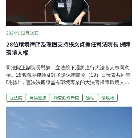
未經過環境影響評估或所進行的環境影響評估不充分的主
張，均不得影響或延後行政機關核發許可或執照，也就是
俗稱的「MEPA限制（MEPA Limitation）」。
2024年12月19日
28位環境律師及環團支持張文貞擔任司法院長 保障
環境人權
司法院正副院長懸缺，立法院下週將進行大法官人事同意
權。28名環境律師及許多環保團體今（19）日發表共同聲
明指出，憲法法庭亟需有環境專業的大法官保障環境人
權，故支持長期投身環境議題的台大教授張文貞擔任司法
立法院
氣候變遷
深度低碳新聞
憲法
環境權
院長。同時也呼籲撤回《憲法訴訟法》修法，保障憲法法
庭運作。釋憲少觸及環境議題 環團支持張文貞任司法院長
立法院將於24日投票表決同意司法院院長、副院長及大法
官提名人選。其中司法院院長被提名人，台大法律系特聘
教授張文貞長期投身環境、氣候與人權等領域。今日環保
署前副署長詹順貴等28名環境律師及十幾個環保團體發表