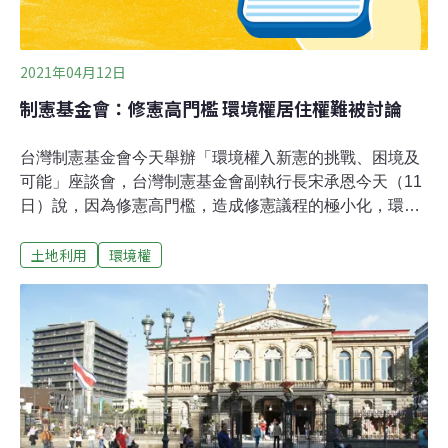
的連結
2021年04月12日
制憲基金會：修憲高門檻 環境權居住權難被討論
台灣制憲基金會今天舉辦「環境權入新憲的挑戰、困境及
可能」座談會，台灣制憲基金會副執行長宋承恩今天（11
日）說，因為修憲高門檻，造成修憲議程的極小化，環境
權、居住權等進步價值難被討論；如果沒辦法修憲，就來
土地利用
環境權
考慮其他的替代方案，包括制憲。東吳大學法律學系教授
胡博硯指出，如果修憲舉全國之力僅有18歲公民權，而沒
有觸碰到其他重大議題，顯然經濟效應低落；他認為，修
憲困難點不是近1000萬人的公民複決，而是在立法院產出
多數政黨能認同的新憲版本。立法院現已成立修憲委員
會，民進黨也成立憲改小組，力拚在立法院下會期9月開
議後，將憲政改革主張送交立法院黨團。對此，宋承恩
說，未來幾個月，台灣社會將密集討論修憲議題；不過，
因為修憲高門檻，造成修憲議程的極小化，無法進行大部