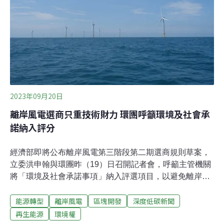
共同聲明，支持張文貞擔任司法院院長。共同聲明指出，
環境為新興的人權議題，包含氣候變遷、環境污染、生態
多樣性喪失等，已對人權造成許多負面影響，甚至威脅人
類的生存，然而過去釋憲實務鮮少觸及，因此憲法法庭亟
需有環境專業的大法官強化環境人權的保障。張文貞深耕
憲法、國際人權法、行政法及國際環境法等公法
2023年09月20日
離岸風電選商只重技術財力 環團呼籲環境及社會承
諾納入評分
經濟部即將公布離岸風電第三階段第二期選商規則草案，
立委洪申翰與環團昨（19）日召開記者會，呼籲主管機關
將「環境及社會承諾事項」納入評選項目，以避免離岸風
電形成「重財力、技術」卻「輕生態」。環團表示，過去
能源轉型
離岸風電
區塊開發
深度低碳新聞
許多開發案對環境影響評估只做到最低標準，政府也只看
重廠商的建造技術和財務健全度，洪申翰去年曾向能源局
再生能源
環境權