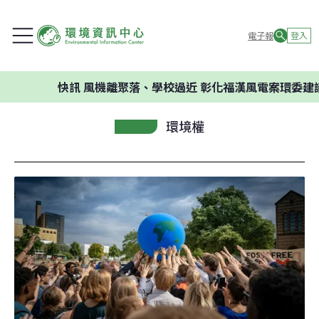
電子報
登入
快訊
風機離聚落、學校過近 彰化福漢風電案環委建議不應開
環境權