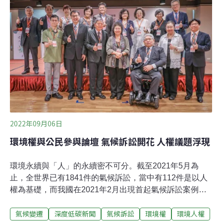
於各國加速履行有關環境和人權的義務及承諾」。這項決
議緣起於半個世紀前。1972年，人類歷史上首次聚焦環境
問題的國際會議——在斯德哥爾摩舉行的聯合國人類環境
會議達成了一份宣言，宣布享有能讓人過上有尊嚴和幸福
生活的優質環境，是一項基本人權。
2022年09月06日
環境權與公民參與論壇 氣候訴訟開花 人權議題浮現
環境永續與「人」的永續密不可分。截至2021年5月為
止，全世界已有1841件的氣候訴訟，當中有112件是以人
權為基礎，而我國在2021年2月出現首起氣候訴訟案例，
顯示「人權議題」在氣候變遷的討論中逐漸浮上檯面。國
氣候變遷
深度低碳新聞
氣候訴訟
環境權
環境人權
家人權委員會上月25日舉辦「環境權與公民參與論壇」，