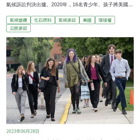
氣候訴訟判決出爐。2020年，16名青少年、孩子將美國蒙
大拿州政府一狀告上法院，當時最大的原告19歲，最小的
氣候變遷
化石燃料
氣候訴訟
美國
環境權
才2歲，才剛學走，判決出來時，他已經快上小學了。他
們告什麼？2011年，該州政府立法「禁止」在審查大型開
公民訴訟
發案時，考量其區域性、全國性、乃至全球性的任何實質
或潛在環境影響。2023年5月，開庭前一個月，該州政府
還更新條文，明文禁止「評估溫室氣體排放及其對州內外
的氣候影響」。為此，青少年、孩子們站上法庭，控告該
法違憲。因為蒙大拿州憲法明令：「為了今世後代，州政
府及每個人應致力於維護和改善本州環境的乾淨與健
康。」在法庭上，青少年與孩子們指證歷歷氣候變遷對他
們身心健康的影響：22歲的海德（Rikki Held）說，一場
野火席捲了家中賴以維生的牧場，燒毀高壓電線，導致斷
電一個月，無法抽水，
2023年06月28日