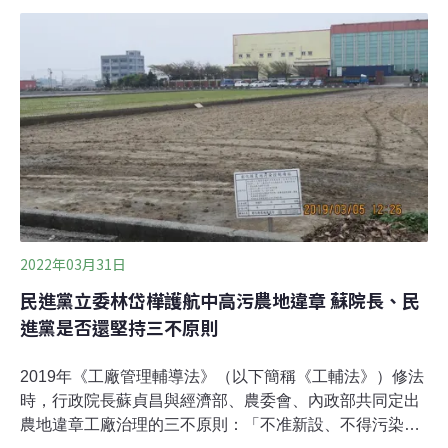
邀集政府部門、產學界及民間團體探討國內環境決策及公
民參與的趨勢。全國律師聯合會副理事長詹順貴指出，我
國過度追崇行政效率，反而削弱民意影響力。他呼籲，環
評應該移交國發會負責，置於決策前端，搭配國家整體短
中長期發展、淨零碳排政策及重大建設計畫客觀評估；同
時，氣候法也應參照其他污染防治法規納入「公民訴訟」
條款，強化公民監督力道。環境決策如何更民主？ 美國南
加州「環境正義計畫」可成高雄借鏡近年來，「人民如何
有效參與環境決策」成為學界和實務界在環境權保障上的
關注焦點。1998年聯合國歐洲經濟委員會通過《奧爾胡斯
公約》，目的在保護與環境事務相
2022年03月31日
民進黨立委林岱樺護航中高污農地違章 蘇院長、民
進黨是否還堅持三不原則
2019年《工廠管理輔導法》（以下簡稱《工輔法》）修法
時，行政院長蘇貞昌與經濟部、農委會、內政部共同定出
農地違章工廠治理的三不原則：「不准新設、不得污染、