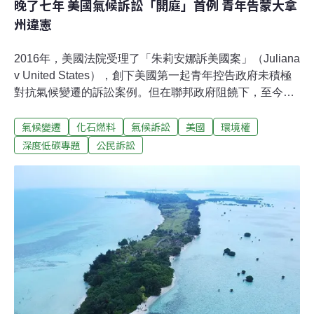
晚了七年 美國氣候訴訟「開庭」首例 青年告蒙大拿
州違憲
2016年，美國法院受理了「朱莉安娜訴美國案」（Juliana
v United States），創下美國第一起青年控告政府未積極
對抗氣候變遷的訴訟案例。但在聯邦政府阻饒下，至今遲
未開庭。直到今年6月，16名5至22歲青年與兒童控訴蒙大
氣候變遷
化石燃料
氣候訴訟
美國
環境權
拿州政府的案件進入實質審查，終於創下美國氣候訴訟開
庭首例。「海德訴蒙大拿州案」（Held v Montana）在20
深度低碳專題
公民訴訟
日提前結束開庭，青年控訴蒙大拿州政府審查化石燃料開
發許可時未納入暖化的衝擊 ，違反州憲法保障的「清潔和
健康環境」權利。這個案件不僅全球關注，也有不少人特
地前往蒙州首府海倫那，為年輕的原告加油打氣。青年：
我不想住在別的地方「我不想住在別的地方。」15歲原告
貝奇（Badge，原意為獾）在法庭上訴說對蒙大拿州自然
環境的愛。 《衛報》報導，貝奇熱愛健行、打獵和釣魚，
從小對自然環境再熟悉不過，連名字都是以當地原住民聖
地「雙獾之咒」（Badger-Two-