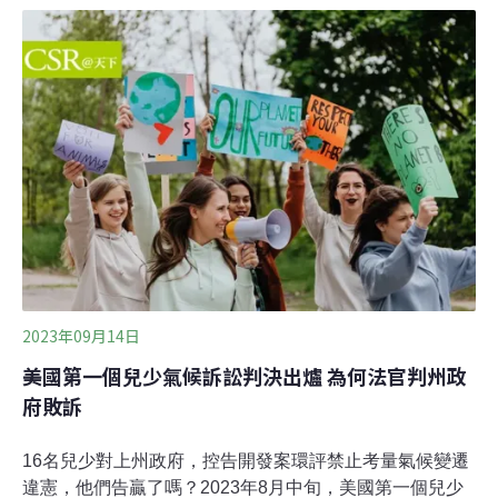
提出改善，卻不了了之。經濟部則回應，會將上述民間說
法納入考量，並盡快公布草案。 環團：離岸風電選商應納
入環保、漁業離岸風電選商進行到第三階段第一期，洪申
翰表示，政府公開資料顯示，目前選商規則只審查廠商的
技術能力、財務能力和產業關聯化，下一步則是取最低價
者，對重視環保、社會議題的業者而言並不公平。洪申翰
要求主管機關實現綠能的初衷，將「生態友善」納入招標
考量，才能避免「綠能轉型不遺落任何人」淪為口號。台
灣再生能源推動聯盟秘書長高茹萍也指出，選商機制除了
國產化占比，讓設備國產外，建議經濟部也應照顧地
2023年09月14日
美國第一個兒少氣候訴訟判決出爐 為何法官判州政
府敗訴
16名兒少對上州政府，控告開發案環評禁止考量氣候變遷
違憲，他們告贏了嗎？2023年8月中旬，美國第一個兒少