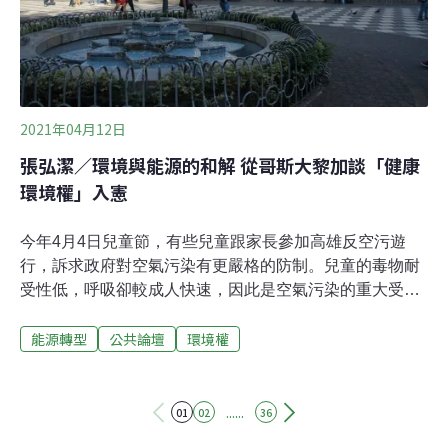
分的改革。他說，公民意識形成過程中會談到的環境權、
居住權等進步價值，「現在都不到這裡」，可能只會談最
保守的、例如18歲公民權，其他包括廢考監、修憲
2021年04月12日
張弘潔／環境與能源的和解 從哥斯大黎加談「健康
環境權」入憲
今年4月4日兒童節，有些兒童跟家長參加高雄反空污遊
行，訴求政府對空氣污染有更嚴格的防制。兒童的毒物耐
受性低，呼吸卻較成人快速，因此是空氣污染的重大受害
者，而空氣污染與能源使用環環相扣，每種能源都會帶來
能源轉型
公共論壇
環境權
不同的健康風險，燃煤所造成的直接健康危害最大。另
外，目前台灣的電價成本並未考量「外部成本」，直接的
外部成本如廢料處置、電廠營建成本，和間接的環境和疾
病成本，相較之下，再生能源的外部成本較低。中等收入
......
01
02
36
國家也有機會100%使用再生能源、達成碳中和截至2017