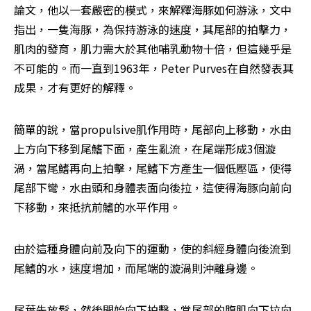
論文，他以一套嚴密的模式，來解釋海豚如何游泳，文中
指出，一隻海豚，為保持游泳的速度，其尾部的拍擊力，
肌肉的發育，肌力需大於其他哺乳動物十倍，但這幾乎是
不可能的。而一直到1963年，Peter Purves在自然發表其
成果，才有更好的解釋。
簡單的說，當propulsive肌作用時，尾部向上移動，水由
上方向下移到尾鰭下面，產生亂流，在尾端形成3個漩
渦，當尾鰭再向上拍擊，尾鰭下方產生一個低壓區，使得
尾部下彎，水由頭和身體表面向後拉，這使得海豚向前向
下移動，來抵抗前鰭的水平作用。
由於這種身體向前及向下的運動，使的斜經身體向後流到
尾鰭的水，速度增加，而尾端的漩渦則沖離身邊。
尾葉先放鬆，然後開始向下拍擊，當尾部的腹肌向下拉向