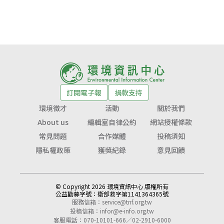
訂閱電子報
捐款支持
環境徵才
活動
關於我們
About us
編輯室自律公約
網站授權條款
常見問題
合作媒體
投稿須知
隱私權政策
獲獎紀錄
意見回饋
© Copyright 2026 環境資訊中心 版權所有
公益勸募字號：
衛部救字第1141364365號
服務信箱：
service@tnf.org.tw
投稿信箱：
infor@e-info.org.tw
客服電話：070-10101-666／02-2910-6000