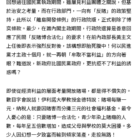
回想過往國民黨執政期間，雖屢見利益團體之關說，但基
於治安之考量，而在行政部門，一向有「反賭」的政策堅
持，此所以「離島開發條例」的行政院版，正式剔除了博
奕條款。最少，在蕭內閣主政期間，行政院還算是善意回
應了民間「反賭博合法化」的要求！在前內政部長黃主文
上任後即表示強烈反對後，該構想即胎死腹中！何以民進
黨才主政十個月，就一再朝「牟取不當利益」的方向著
眼？難道說，新政府比國民黨政府，更抗拒不了利益的誘
惑嗎？ 
即使從經濟利益的層面考量開放賭場，都是得不償失的。
數目字會說話！伊利諾大學教授金德特說：賭場每賺一
元，納稅人就要因賭害而分攤三元的社會福利基金。最令
人憂心的是：只要賭博一合法化，青少年染上賭癮的人
數，每年呈五倍數增加，造成父母與學校的莫大困擾。多
少人因幻想一夕致富而輸到傾家蕩產，走投無路！ 