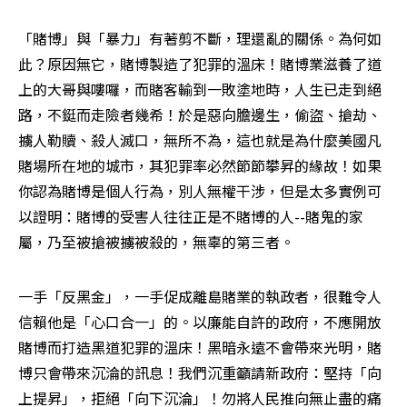
「賭博」與「暴力」有著剪不斷，理還亂的關係。為何如
此？原因無它，賭博製造了犯罪的溫床！賭博業滋養了道
上的大哥與嘍囉，而賭客輸到一敗塗地時，人生已走到絕
路，不鋌而走險者幾希！於是惡向膽邊生，偷盜、搶劫、
擄人勒贖、殺人滅口，無所不為，這也就是為什麼美國凡
賭場所在地的城市，其犯罪率必然節節攀昇的緣故！如果
你認為賭博是個人行為，別人無權干涉，但是太多實例可
以證明：賭博的受害人往往正是不賭博的人--賭鬼的家
屬，乃至被搶被擄被殺的，無辜的第三者。 
一手「反黑金」，一手促成離島賭業的執政者，很難令人
信賴他是「心口合一」的。以廉能自許的政府，不應開放
賭博而打造黑道犯罪的溫床！黑暗永遠不會帶來光明，賭
博只會帶來沉淪的訊息！我們沉重籲請新政府：堅持「向
上提昇」，拒絕「向下沉淪」！勿將人民推向無止盡的痛