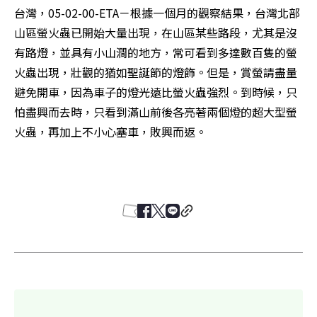
台灣，05-02-00-ETA－根據一個月的觀察結果，台灣北部
山區螢火蟲已開始大量出現，在山區某些路段，尤其是沒
有路燈，並具有小山澗的地方，常可看到多達數百隻的螢
火蟲出現，壯觀的猶如聖誕節的燈飾。但是，賞螢請盡量
避免開車，因為車子的燈光遠比螢火蟲強烈。到時候，只
怕盡興而去時，只看到滿山前後各亮著兩個燈的超大型螢
火蟲，再加上不小心塞車，敗興而返。 
