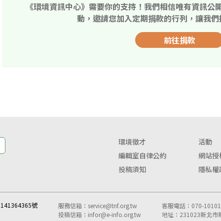
《環境資訊中心》需要你的支持！我們相信唯有資訊公
動，邀請您加入定期捐款的行列，讓我們
前往捐款
環境徵才
活動
編輯室自律公約
網站授
投稿須知
隱私權
41364365號
服務信箱：
service@tnf.org.tw
客服電話：070-10101-
投稿信箱：
infor@e-info.org.tw
地址：231023新北