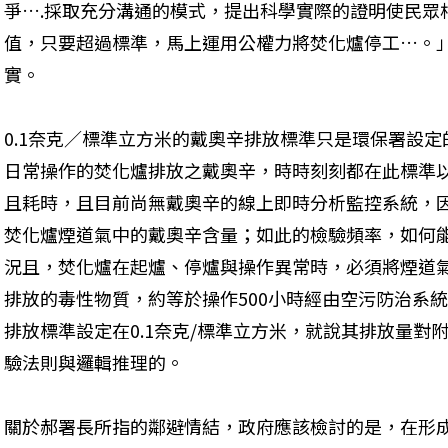
爭….採取充分溝通的模式，提出科學實際的證明使民眾
值，只要超過標準，馬上運用公權力將焚化爐停工…。
實。 

0.1奈克／標準立方米的戴奧辛排放標準只是環保署設
日常操作的焚化爐排放之戴奧辛，時時刻刻都在此標準
且耗時，且目前尚無戴奧辛的線上即時分析監控系統，
焚化爐煙道氣中的戴奧辛含量；如此的檢驗頻率，如何
況且，焚化爐在起爐、停爐與操作異常時，必須將煙道
排放的毒性物質，約等於操作500小時經由空污防治系
排放標準設定在0.1奈克/標準立方米，就說其排放量對
驗法則與邏輯推理的。 

關於郝署長所指的鄰避情結，政府應該檢討的是，在形