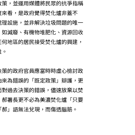
政策，並運用媒體將民眾的抗爭指稱
度來看，是政府覺得焚化爐非蓋不
處理設施，並非解決垃圾問題的唯一
，如減廢、有機物堆肥化、資源回收
任何地區的居民接受焚化爐的興建，
 

決策的政府官員應當時時虛心檢討政
由來為錯誤的「既定政策」辯護，更
面對過去決策的錯誤，儘速放棄以焚
；郝署長更不必為美濃焚化爐「只要
郝」語無法兌現，而傷透腦筋。 
