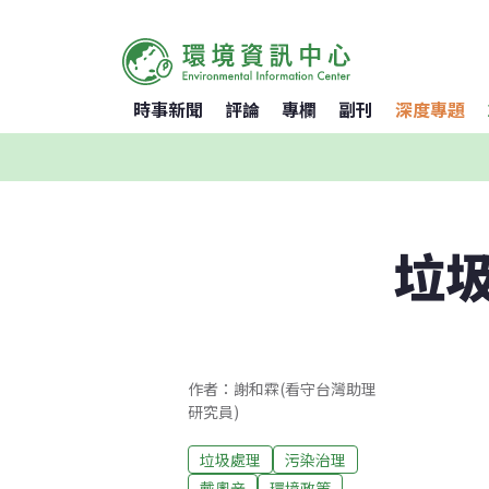
時事新聞
評論
專欄
副刊
深度專題
垃
作者：謝和霖(看守台灣助理
研究員)
垃圾處理
污染治理
戴奧辛
環境政策