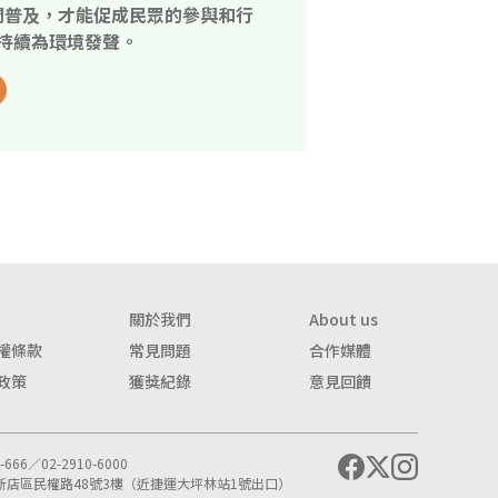
開普及，才能促成民眾的參與和行
持續為環境發聲。
關於我們
About us
權條款
常見問題
合作媒體
政策
獲獎紀錄
意見回饋
666／02-2910-6000
市新店區民權路48號3樓（近捷運大坪林站1號出口）