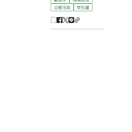
公害污染
焚化爐