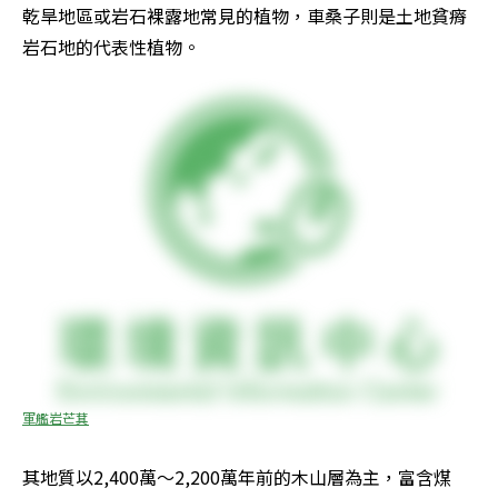
乾旱地區或岩石裸露地常見的植物，車桑子則是土地貧瘠
岩石地的代表性植物。
軍艦岩芒萁
其地質以2,400萬～2,200萬年前的木山層為主，富含煤