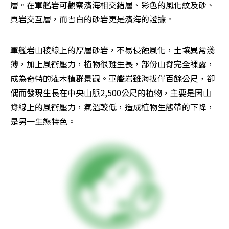
層。在軍艦岩可觀察濱海相交錯層、彩色的風化紋及砂、
頁岩交互層，而雪白的砂岩更是濱海的證據。
軍艦岩山稜線上的厚層砂岩，不易侵蝕風化，土壤異常淺
薄，加上風衝壓力，植物很難生長，部份山脊完全裸露，
成為奇特的灌木植群景觀。軍艦岩雖海拔僅百餘公尺，卻
偶而發現生長在中央山脈2,500公尺的植物，主要是因山
脊線上的風衝壓力，氣溫較低，造成植物生態帶的下降，
是另一生態特色。 