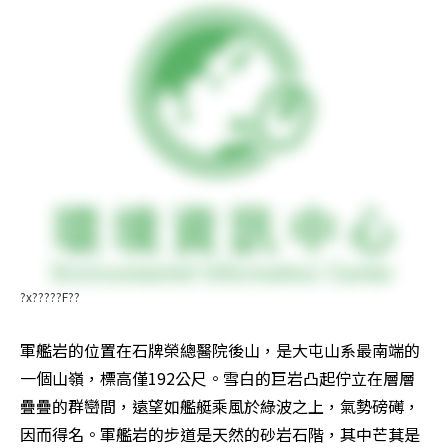
?x?????F??
軍艦岩的位置在石牌榮總醫院後山，是大屯山系最南端的
一個山嶺，標高僅192公尺。雪白的巨岩凸起佇立在層層
疊疊的群巒間，遠望如艦艇乘風於綠波之上，氣勢磅礡，
因而得名。軍艦岩的步道是天然的砂岩石階，其中芒萁是