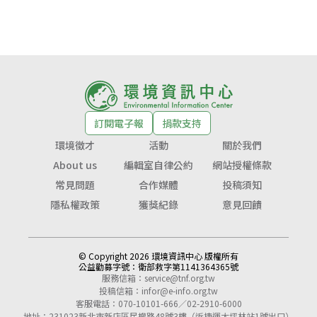
訂閱電子報
捐款支持
環境徵才
活動
關於我們
About us
編輯室自律公約
網站授權條款
常見問題
合作媒體
投稿須知
隱私權政策
獲獎紀錄
意見回饋
© Copyright 2026 環境資訊中心 版權所有
公益勸募字號：
衛部救字第1141364365號
服務信箱：
service@tnf.org.tw
投稿信箱：
infor@e-info.org.tw
客服電話：070-10101-666／02-2910-6000
地址：231023新北市新店區民權路48號3樓（近捷運大坪林站1號出口）