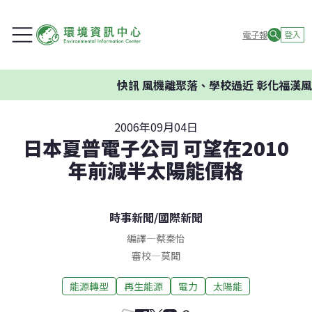
電子報
登入
快訊
風機離聚落、學校過近 彰化福漢風
2006年09月04日
日本夏普電子公司 可望在2010
年前減半太陽能價格
時事新聞
/
國際新聞
編譯
—
蔡秦怡
審校
—
莫聞
能源轉型
再生能源
電力
太陽能