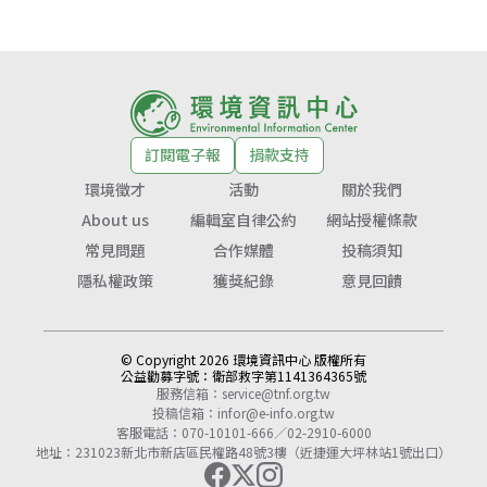
訂閱電子報
捐款支持
環境徵才
活動
關於我們
About us
編輯室自律公約
網站授權條款
常見問題
合作媒體
投稿須知
隱私權政策
獲獎紀錄
意見回饋
© Copyright 2026 環境資訊中心 版權所有
公益勸募字號：
衛部救字第1141364365號
服務信箱：
service@tnf.org.tw
投稿信箱：
infor@e-info.org.tw
客服電話：070-10101-666／02-2910-6000
地址：231023新北市新店區民權路48號3樓（近捷運大坪林站1號出口）