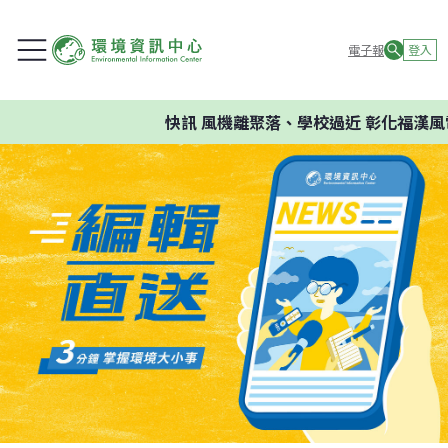
電子報
登入
快訊
風機離聚落、學校過近 彰化福漢風