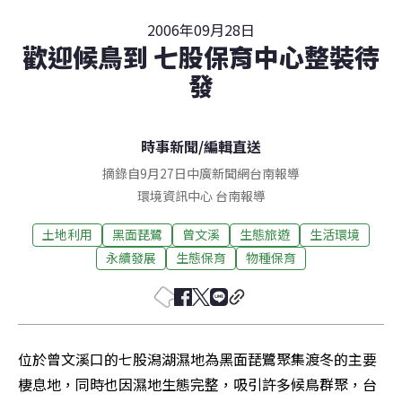
2006年09月28日
歡迎候鳥到 七股保育中心整裝待
發
時事新聞
/
編輯直送
摘錄自9月27日中廣新聞網台南報導
環境資訊中心
台南
報導
土地利用
黑面琵鷺
曾文溪
生態旅遊
生活環境
永續發展
生態保育
物種保育
位於曾文溪口的七股潟湖濕地為黑面琵鷺聚集渡冬的主要
棲息地，同時也因濕地生態完整，吸引許多候鳥群聚，台