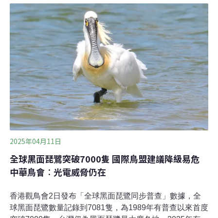
電信開發的AI影像及聲音辨識系統，可協助計算黑面琵鷺
數量，目前影像辨識率已達到九成。AI偵測不難 最難是如
何驅趕野狗和人優樂地永續、三人恆好與環境友善種子於
21日共同主辦第三屆《生物多樣性行動論壇》，聚焦企業
如何切入及倡議生物多樣性議題。論壇上，中華電信台南
營運處總經理蔡旻宏分享，他們近年與台灣黑面琵鷺保育
學會合作，推出全台首創「黑面琵鷺AI智慧監測系統」。
蔡旻宏表示，每年飛往台灣度冬的黑面琵鷺數量占全球總
量近六成，其中逾半會待在台南。然而，黑面琵鷺正面對
遊蕩犬入侵棲地、高致病性禽流感、水源影響食物鏈等生
存威脅，保育不可懈怠。黑面琵鷺保
2025年04月11日
全球黑面琵鷺突破7000隻 國際鳥盟建議降級易危
中華鳥會︰光電威脅仍在
香港觀鳥會2日發布「全球黑面琵鷺同步普查」數據，全
球黑面琵鷺數量記錄到7081隻，為1989年有普查以來首度