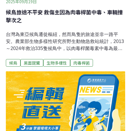
2025年09月19日
候鳥旅途不平安 救傷主因為肉毒桿菌中毒、車輛撞
擊次之
台灣為東亞候鳥遷徙樞紐，然而鳥隻的旅途並非一路平
安。農業部生物多樣性研究所野生動物急救站統計，2013
～2024年救治335隻候鳥中，以肉毒桿菌毒素中毒為最，
其次是遭車輛撞擊。生多所提醒，為保護候鳥安全，不論
候鳥
黑面琵鷺
生物多樣性
肉毒桿菌
是行經棲地減速慢行，或是發現受傷候鳥盡速通報救傷單
位，民眾參與都是關鍵。候鳥肉毒桿菌中毒案例最多每年
9～10月，包含紅尾伯勞、灰面鵟鷹、黑面琵鷺等候鳥紛
紛現蹤台灣，然而他們的旅途並不安全。根據農業部生物
多樣性研究所野生動物急救站統計，2013～2024年間，共
救治58種、335隻候鳥。生多所發布新聞稿，候鳥救傷以
肉毒桿菌毒素中毒占比最高，且107隻救傷案例中，有105
隻為黑面琵鷺，經施打抗毒素血清及進行支持療法，最終
80隻康復重返野外。然而生多所表示，抗毒素血清昂貴且
數量有限，目前僅能優先使用在瀕臨絕種保育類的黑面琵