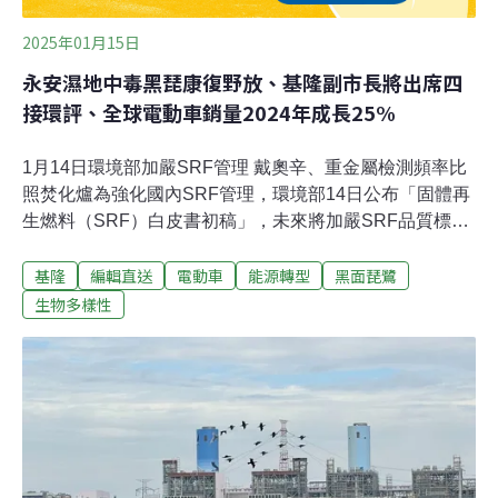
2025年01月15日
永安濕地中毒黑琵康復野放、基隆副市長將出席四
接環評、全球電動車銷量2024年成長25%
1月14日環境部加嚴SRF管理 戴奧辛、重金屬檢測頻率比
照焚化爐為強化國內SRF管理，環境部14日公布「固體再
生燃料（SRF）白皮書初稿」，未來將加嚴SRF品質標
準，並比照大型焚化爐規定，將戴奧辛與重金屬的檢測頻
基隆
編輯直送
電動車
能源轉型
黑面琵鷺
率提高到一年四次，預計農曆年前正式發布「共通性事業
廢棄物作為固體再生燃料原料再利用管理辦法（簡稱SRF
生物多樣性
管理辦法）」，會給予業者一年緩衝期。（自由時報報
導）永安濕地中毒黑面琵鷺「興達一號」康復 原地繫放高
雄興達發電廠生態專員去（2024）年底在永安濕地內，發
現一隻疑似肉毒桿菌中毒的黑面琵鷺亞成鳥，經救治後目
前已康復，14日進行原地衛星繫放，讓這隻黑面琵鷺重返
大自然。（中央社報導）