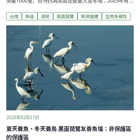
突破7000隻。台灣仍為黑面琵鷺最大度冬地，2025年有
4169隻，比2024年微增34隻，但仍沒有超過2023年的
台南
魚塭
濕地
黑面琵鷺
氣候變遷
生物多樣性
4288隻紀錄。此外，國際鳥盟6日建議把黑面琵鷺的受脅
級別，從瀕危級下調為易危，徵集意見後再交國際自然保
育聯盟（IUCN）審核，預計於10月公布結果；此前下調
級別，已是25年前。全球黑面琵鷺數量增長放緩香港觀鳥
會每年1月皆會發起「全球黑面琵鷺同步普查」，今
（2025）年首次突破7000隻，記錄到7081隻，但整體僅
增加93隻。普查涵蓋11個地區，台灣以4169隻位居首位，
較去（2024）年微增0.8%（34隻），占全球族群數量
58.9%。
2025年02月17日
夏天養魚、冬天養鳥 黑面琵鷺友善魚塭：非保護區
的保護區