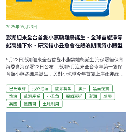
鷺身上，尚無法廣泛施打於所有中毒鳥類，因此了解致病
原因並執行相應的棲地
2025年05月23日
澎湖迎來全台首隻小燕鷗雛鳥誕生、全球首艘淨零
船高雄下水、研究指小丑魚會在熱浪期間縮小體型
5月22日澎湖迎來全台首隻小燕鷗雛鳥誕生 海保署籲保育
海委會海保署22日公布，澎湖5月迎來全台今年第一隻保
育類小燕鷗雛鳥誕生，另對小琉球今年首隻上岸產卵綠蠵
龜裝設發報器，展開母龜洄游追蹤研究，同時呼籲民眾共
巴氏銀鮈
污染治理
能源轉型
澳洲
黑面琵鷺
同守護海岸訪客。 （中央社報導）魚塭地開發產專區 地方
憂毀生態位於中西區、安平區交界的卅公頃魚塭學產地，
熱浪
能源產業
小丑魚
編輯直送
澎湖
塑膠
台南市府與教育部合作開發產業專區，由於當地是陸蟹─
英國
墨西哥
土地利用
兇狠圓軸蟹重要棲地，今（2025）年也有大量黑面琵鷺現
蹤。南市議員周嘉韋昨質詢表示，當地現況是天然滯洪
池，未來如果高度開發，恐是在地居民的夢魘，也是生態
一大浩劫。農業局說明，該區並非黑琵主要棲息地，惟有