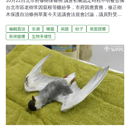
10月22日北市府修樹保條例 議會初審認定時程不明被暫擱
台北市區老樹常因竄根等釀紛爭，市府因應實務，修正樹
木保護自治條例草案今天送議會法規會討論，議員對受保
護樹木認定程序時程不明確，要求修正後送審，此案遭暫
編輯直送
澎湖
豬瘟
英國
蚊子
黑面琵鷺
擱。台北市議會法規委員會討論包含修正台北市樹木保護
自治條例部分條文等案。針對樹保條例，依北市文化局資
氣候變遷
生物多樣性
料，是在2003年制定公布。後續因森林法等新增保護樹木
規定，從2009年經4次修正，但為完善樹木保護制度及實
務需求，再次提出修正此條例部分條文草案。（中央社報
導）雙北豪雨釀災 土石崩落住戶預防性撤離 蔣萬安說話了
東北季風及低氣壓影響，雙北帶來驚人雨量，文山區景華
街昨晚出現土石流狀況，而位於公館寶藏巖昨晚9時接到
市民通報住處後方擋土牆崩塌，也讓民眾擔心連日大雨恐
有安全疑慮，市長蔣萬安表示，目前持續關注狀況，也跟
氣象團隊持續掌握整個風雨情勢。（聯合報報導）