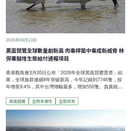
台南400年海岸線的變遷。過去，民間團體缺乏直接認養
國有鹽田濕地的法源。直到國有財產署訂定「邊際土地認
養作業規定」，同意保育團體可一次認養六年。國產署署
長曾國基表示，他們參考生
2026年04月13日
黑面琵鷺全球數量創新高 肉毒桿菌中毒成新威脅 林
保署擬增生態給付通報項目
香港觀鳥會3月20日公布「2026年全球黑面琵鷺普查」結
果，全球族群連續8年突破新高，今年記錄到7746隻，按
年增長9.4%，其中台灣增幅最多，增加550隻。負責統整
台灣數據的中華鳥會稱，今年黑面琵鷺明顯有棲地北移趨
黑面琵鷺
生物多樣性
生態保育
勢，也指出高雄發現大量個體傷亡，提醒環境管理與救傷
網絡的重要。農業部林業及自然保育署稱，台灣過去十年
共有131隻黑面琵鷺死亡，近年也傳出肉毒桿菌中毒等新
興威脅，林保署將研議於生態給付中加入「魚蝦貝類大量
死亡通報」項目，降低疫病擴散風險。飛往台灣渡冬的黑