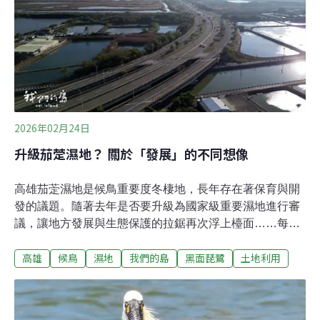
面琵鷺大增550隻黑面琵鷺保育有成，國際自然保護聯盟
（IUCN）2025 年將其受脅等級，由「瀕危
（Endangered, EN）」調降為「易危（Vulnerable,
VU）」。在2026年的普查中更創新高，記錄到7746隻，
成長近一成。
2026年02月24日
升級茄萣濕地？ 關於「發展」的不同想像
高雄茄萣濕地是候鳥重要度冬棲地，長年存在著保育與開
發的議題。隨著去年是否要升級為國家級重要濕地進行審
議，讓地方發展與生態保護的拉鋸再次浮上檯面……每到
冬季，高雄茄萣濕地便會迎來一群嬌客。清晨六點，天色
高雄
候鳥
濕地
我們的島
黑面琵鷺
土地利用
微亮，黑面琵鷺在岸邊理毛晨漱，反嘴鴴與琵嘴鴨鑽進水
裡覓食，蒼鷺則靜靜佇立於紅樹林前。這些擁有不同外型
與習性的候鳥，共同選擇了這塊土地度冬。然而，在這片
寧靜的生態美景背後，卻湧動著長達十多年的在地衝突。