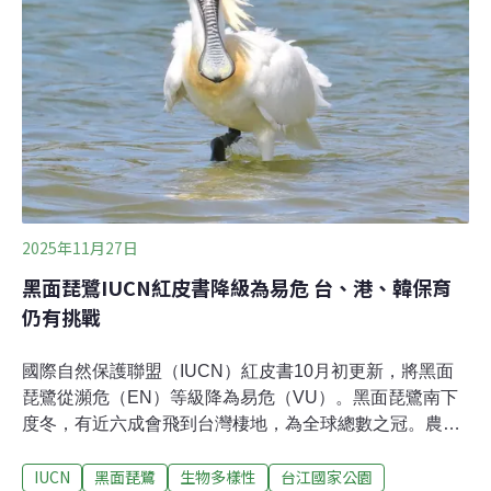
2025年11月，內政部針對茄萣濕地是否升級為「國家級重
要濕地」進行審議，再次掀起了保育與開發的路線之爭。
從鹽田到濕地 茄萣濕地的形成茄萣濕地的前身是竹滬鹽
田。1987年配合興達遠洋漁港興建而廢曬，隨後港區挖掘
出的廢土堆置於此，低窪處積水成池，在時間的魔法下，
意外演變成了候鳥停棲的重要濕地。這片占地171公頃的
濕地，擁有高低錯落的水池、蘆葦叢與土堤，多樣化的環
境滿足了不同鳥類的需求。根據高雄市政府
2025年11月27日
黑面琵鷺IUCN紅皮書降級為易危 台、港、韓保育
仍有挑戰
國際自然保護聯盟（IUCN）紅皮書10月初更新，將黑面
琵鷺從瀕危（EN）等級降為易危（VU）。黑面琵鷺南下
度冬，有近六成會飛到台灣棲地，為全球總數之冠。農業
部林業及自然保育署向《環境資訊中心》強調，IUCN調整
IUCN
黑面琵鷺
生物多樣性
台江國家公園
等級不代表威脅消失，國內將維持同等強度保育作為及保