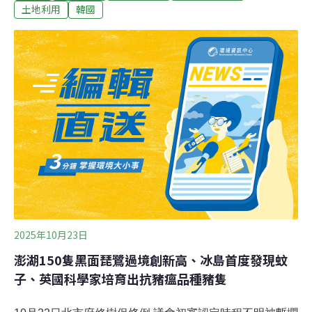
育等級。台江國家公園管理處稱，未來幾年會持續監測調
土地利用
韓國
查，以評估後續有否必要調整保育研究資源分配。國際鳥
盟︰部分地區局部族群數量下降根據國際鳥盟資料，1997
年黑面琵鷺數量估計為535隻，過去20多年，數量保持增
長，近年增長速度放緩。2025年「黑面琵鷺全球同步普
查」中，全球共紀錄到7081隻黑面琵鷺，為歷史新高，台
灣則錄到4169隻，占總數58.9%。
2025年10月23日
澎湖150隻黑面琵鷺過境創新高、冰島首度發現蚊
子、英國科學家培育出抗豬瘟品種豬隻