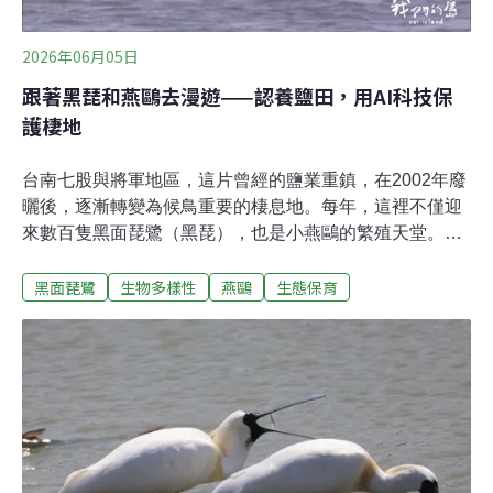
2026年06月05日
跟著黑琵和燕鷗去漫遊——認養鹽田，用AI科技保
護棲地
台南七股與將軍地區，這片曾經的鹽業重鎮，在2002年廢
曬後，逐漸轉變為候鳥重要的棲息地。每年，這裡不僅迎
來數百隻黑面琵鷺（黑琵），也是小燕鷗的繁殖天堂。這
份空曠卻不空白的濕地，在政府、民間保育團體與企業三
黑面琵鷺
生物多樣性
燕鷗
生態保育
方「公私協力」的模式下，正透過最新的AIoT (人工智慧
物聯網) 技術，迎來保育行動的新時代。民間團體認養七
股鹽田 為黑琵和小燕鷗留棲地鹽田廢曬後，濕地缺乏人為
的水文管理，水位高低與水質管控成為維持生態功能的最
大挑戰。台灣黑面琵鷺保育學會 (黑琵學會) 早在2013年就
認養了七股鹽田，並且以廢校的頂山國小，作為棲地管理
與救傷的辦公室。學會秘書長戴子堯指出，黑琵是個「視
窗」，透過牠們能認識到伴生鳥類、水域生物，甚至回溯