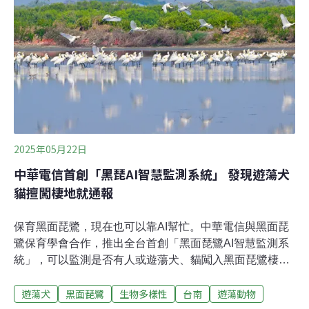
零星族群（約50至60隻）於該地覓食。（自由時報報導）
2025年05月22日
中華電信首創「黑琵AI智慧監測系統」 發現遊蕩犬
貓擅闖棲地就通報
保育黑面琵鷺，現在也可以靠AI幫忙。中華電信與黑面琵
鷺保育學會合作，推出全台首創「黑面琵鷺AI智慧監測系
統」，可以監測是否有人或遊蕩犬、貓闖入黑面琵鷺棲
地，即時通報學會及當地社區，監察系統每月平均通報
遊蕩犬
黑面琵鷺
生物多樣性
台南
遊蕩動物
160次入侵事件，有效減少約100名巡守人力。此外，中華