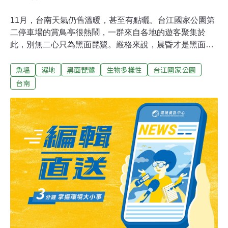
11月，台南天氣仍舊溫暖，甚至有點曬。台江國家公園第
二停車場的賞鳥亭很熱鬧，一群來自各地的遊客聚集於
此，別無二心只為黑面琵鷺。嚴格來說，晨昏才是黑面琵
鷺覓食的時間，因此中午時分，黑面琵鷺聚集在遠處的沙
魚塭
濕地
黑面琵鷺
生物多樣性
台江國家公園
洲水邊，遠離人群埋首休憩，但光是如此，就讓到訪第二
賞鳥亭的遊客開心不已。台江國家公園賞鳥亭提供了望遠
台南
鏡，讓大家即使從遠距離觀察，仍看得津津有味，滿足遠
道拜會珍貴稀有候鳥的願望。另一邊，七股港西城西社
區，接近傍晚時分，虱目魚苗養殖戶梁瑞芬為了帶領來訪
者觀察黑面琵鷺 ，騎著摩托車到附近的魚塭巡查。身為世
襲養殖戶，她對這一帶魚塭很熟悉，誰家的魚塭何時放
水、水放多乾，她都知道，而且無論高腳短腳、有蹼無
蹼，什麼鳥喜歡多高的水位，她心裡都有底。友善魚塭：
夏天養魚、冬天養鳥11月正是觀賞黑面琵鷺最好的時光。
因為9月初抵台灣的黑面琵鷺，也許因為長途勞累，顯得
狼狽，但待在台灣幾個月下來，牠們換上冬羽，逐漸豐
腴、