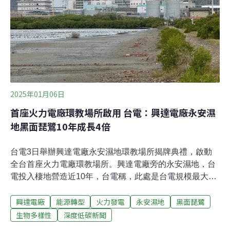
2025年01月06日
首座火力電廠環教場所啟用 台電：興達電廠永安濕
地黑面琵鷺10年成長4倍
台電3日舉辦興達電廠永安濕地環教場所揭牌典禮，啟動
全台首座火力電廠環教場所。興達電廠旁的永安濕地，台
電投入棲地營造近10年，台電稱，此處是台電規模最大的
其他有效保育區（OECM）。台電表示，至今來訪超過
興達電廠
能源轉型
火力發電
永安濕地
黑面琵鷺
160種鳥類，黑面琵鷺數量10年間成長至4倍，期盼有朝一
日能被稱為「飛鳥電廠」。永安濕地翻身 黑面琵鷺10年成
生物多樣性
深度低碳新聞
長4倍台電在高雄興達電廠旁的永安濕地，投入棲地營造