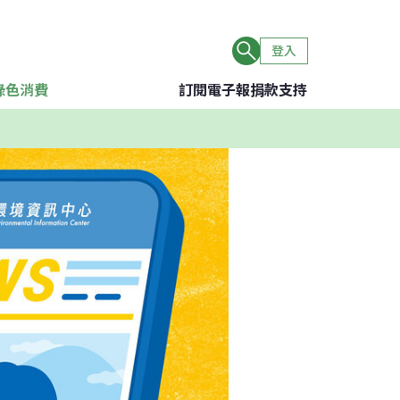
登入
綠色消費
訂閱電子報
捐款支持