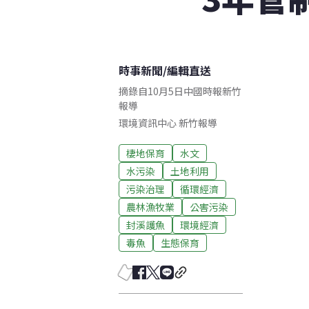
時事新聞
/
編輯直送
摘錄自10月5日中國時報新竹
報導
環境資訊中心
新竹
報導
棲地保育
水文
水污染
土地利用
污染治理
循環經濟
農林漁牧業
公害污染
封溪護魚
環境經濟
毒魚
生態保育