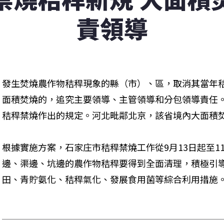
責領導
發生焚燒農作物秸稈現象的縣（市）、區，取消其當年
面積焚燒的，追究主要領導、主管領導和分包領導責任
秸稈禁燒作出的規定。河北毗鄰北京，該省境內大面積
根據實施方案，石家庄市秸稈禁燒工作從9月13日起至1
邊、渠邊、坑邊的農作物秸稈要得到全面清理，積極引
田、青貯氨化、秸稈氣化、發展食用菌等綜合利用措施。 