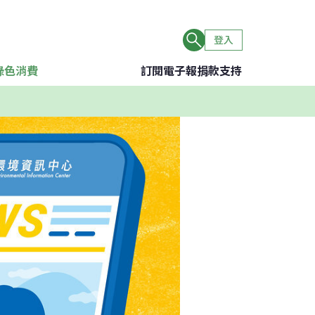
登入
綠色消費
訂閱電子報
捐款支持