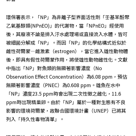
環保署表示，「NP」為非離子型界面活性劑「壬基苯酚聚
乙氧基醇類(NPnEO)」的代謝物，當「NPnEO」經使用
後，其廢液不論是排入汙水處理場或直接流入水體，皆可
被細菌分解成「NP」。而因「NP」的化學結構式近似於
雌性荷爾蒙—雌激素（estrogen），當它進入雄性動物體
後，即具有假性荷爾蒙作用，將使雄性動物雌性化。文獻
中指出「NP」對魚類的無顯著影響濃度（No 
Observation Effect Concentration）為6.08 ppm，預估
無顯著影響濃度（PNEC）為0.608 ppm。雄魚在水中
「NP」濃度23.5 ppm時會出現二次性徵之雌化，11.6 
ppm時出現精巢卵。由於「NP」屬於一種對生態有不良
影響的環境荷爾蒙，故聯合國環境計畫（UNEP）已將其
列入「持久性毒物清單」。 