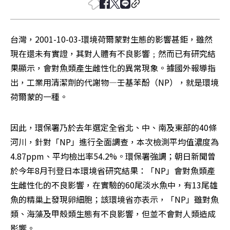
台灣，2001-10-03-環境荷爾蒙對生態的影響甚鉅，雖然
現在還未有實證，其對人體有不良影響﹔然而已有研究結
果顯示，會對魚類產生雌性化的異常現象。據國外報導指
出，工業用清潔劑的代謝物—壬基苯酚（NP），就是環境
荷爾蒙的一種。 
因此，環保署乃於去年選定全省北、中、南及東部的40條
河川，針對「NP」進行全面調查，本次檢測平均值濃度為
4.87ppm、平均檢出率54.2%。環保署強調；朝日新聞曾
於今年8月刊登日本環境省研究結果：「NP」會對魚類產
生雌性化的不良影響，在實驗的60尾淡水魚中，有13尾雄
魚的精巢上發現卵細胞；該環境省亦表示，「NP」雖對魚
類、海藻及甲殼類生態有不良影響，但並不會對人類造成
影響。 