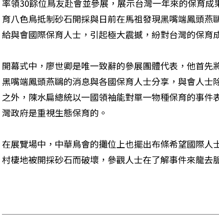
率領30餘位鳥友赴會並參展，展示台灣一年來的保育成
育八色鳥抵制砂石開採與日前在馬祖發現黑嘴端鳳頭燕
給與會國際保育人士，引起極大震撼，紛對台灣的保育成
開幕式中，廖世卿是唯一致辭的參展團體代表，他首先將
黑嘴端鳳頭燕鷗的消息與各國保育人士分享，與會人士
之外，陳水扁總統以一國領袖能對單一物種保育的事件
灣政府是重視生態保育的。 
在展覽場中，中華鳥會的攤位上也擺出布條希望國際人
村棲地被開採砂石而破壞，參觀人士在了解事件來龍去脈