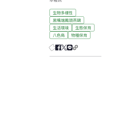
本報訊
生物多樣性
黑嘴端鳳頭燕鷗
生活環境
生態保育
八色鳥
物種保育