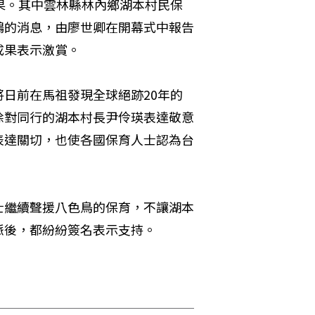
果。其中雲林縣林內鄉湖本村民保
鷗的消息，由廖世卿在開幕式中報告
果表示激賞。 
日前在馬祖發現全球絕跡20年的
除對同行的湖本村長尹伶瑛表達敬意
表達關切，也使各國保育人士認為台
士繼續聲援八色鳥的保育，不讓湖本
後，都紛紛簽名表示支持。 
