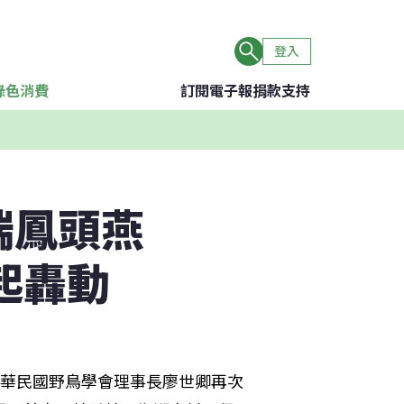
登入
綠色消費
訂閱電子報
捐款支持
端鳳頭燕
起轟動
中華民國野鳥學會理事長廖世卿再次