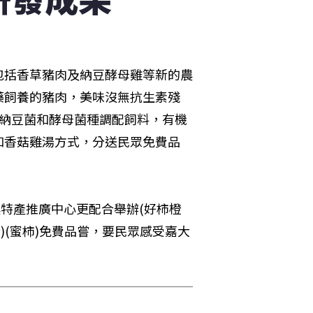
包括香草豬肉及納豆酵母雞等新的農
藥飼養的豬肉，美味沒無抗生素殘
益納豆菌和酵母菌種調配飼料，有機
和香菇雞湯方式，分送民眾免費品
農特產推廣中心更配合舉辦(好柿橙
)(蜜柿)免費品嘗，要民眾感受嘉大