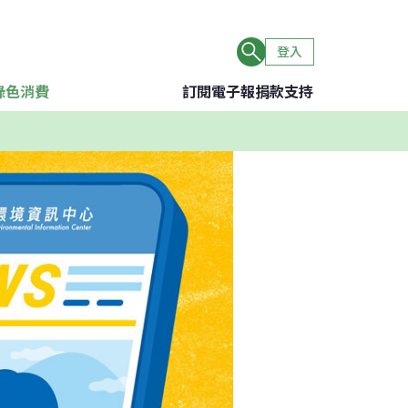
登入
綠色消費
訂閱電子報
捐款支持